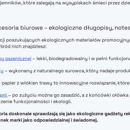
emników, które zalegają na wysypiskach śmieci przez dziesi
esoria biurowe – ekologiczne długopisy, notes
ytucji poszukujących ekologicznych materiałów promocyjn
ród nich znajdziesz:
my pszenicznej
– lekki, biodegradowalny i w pełni funkcjon
wy
– wykonany z naturalnego surowca, który nadaje produk
 papier z włókien trawy to innowacyjne rozwiązanie, któr
nami
– po zużyciu można go zasadzić, a z końcówki ołówka w
enie funkcjonalności i ekologii.
oria doskonale sprawdzają się jako ekologiczne gadżety r
nek marki jako odpowiedzialnej i świadomej.