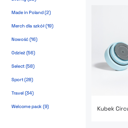
Made in Poland
(
2
)
Merch dla szkół
(
19
)
Nowość
(
16
)
Odzież
(
56
)
Select
(
58
)
Sport
(
28
)
Travel
(
34
)
Go to product
Welcome pack
(
9
)
Kubek Circ