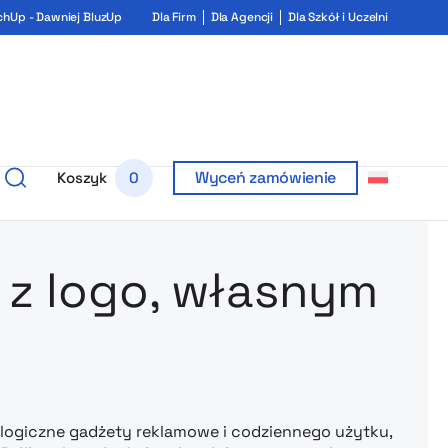
chUp - Dawniej BluzUp
Dla Firm
Dla Agencji
Dla Szkół i Uczelni
Wyceń zamówienie
Koszyk
0
rukiem i ga
 z logo, własnym
ologiczne gadżety reklamowe i codziennego użytku,