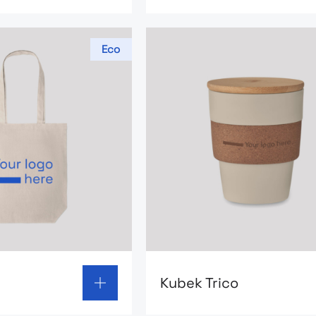
Eco
 page: Eco torba
Go to product page: Kubek 
Kubek Trico