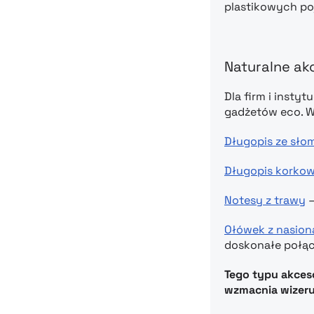
plastikowych poj
Naturalne akc
Dla firm i inst
gadżetów eco. Wś
Długopis ze sło
Długopis korko
Notesy z trawy
–
Ołówek z nasio
doskonałe połącz
Tego typu akces
wzmacnia wizeru