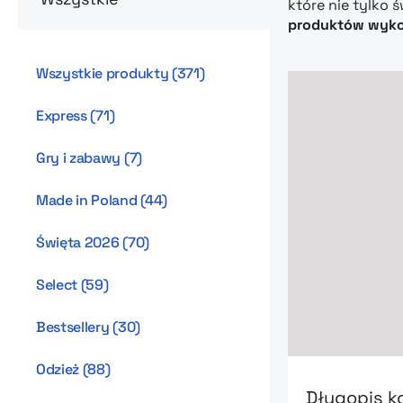
które nie tylko 
produktów wykon
Wszystkie produkty
(
371
)
Express
(
71
)
Gry i zabawy
(
7
)
Made in Poland
(
44
)
Święta 2026
(
70
)
Select
(
59
)
Bestsellery
(
30
)
Go to product
Odzież
(
88
)
Długopis k