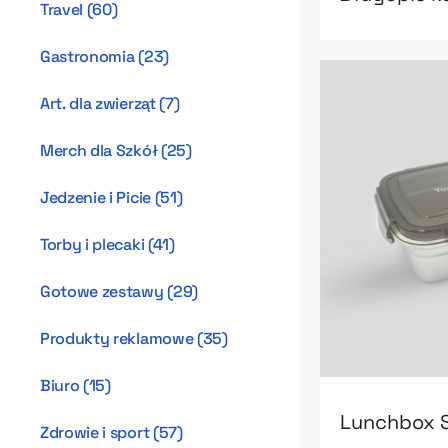
Travel
(
60
)
Gastronomia
(
23
)
Art. dla zwierząt
(
7
)
Merch dla Szkół
(
25
)
Jedzenie i Picie
(
51
)
Torby i plecaki
(
41
)
Gotowe zestawy
(
29
)
Produkty reklamowe
(
35
)
Biuro
(
15
)
Go to product
Lunchbox S
Zdrowie i sport
(
57
)