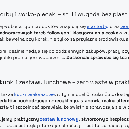
orby i worko-plecaki – styl i wygoda bez plast
ej wybieranych produktów znajdują się
eco torby
oraz
wor
 jednorazowych toreb foliowych i klasycznych plecaków 
 jak bawełna czy korek, nie tylko są przyjazne środowisku, a
gorii idealnie nadają się do codziennych zakupów, pracy c
grafiki promującej wydarzenie.
Doskonale sprawdzą się też
kubki i zestawy lunchowe – zero waste w prak
o także
kubki wielorazowe
, w tym model Circular Cup, dos
riałów pochodzących z recyklingu, stanowią realną alte
tałt i szczelność sprawiają, że świetnie sprawdzają się w p
ujemy praktyczny
zestaw lunchowy
, stworzony z bezpiec
ą – poza estetyką i funkcjonalnością – jest to, że nadają s