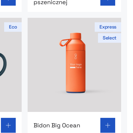
pszenicznej
Eco
Express
Select
k Camper
Go to product page: Bidon Big Ocean
Bidon Big Ocean