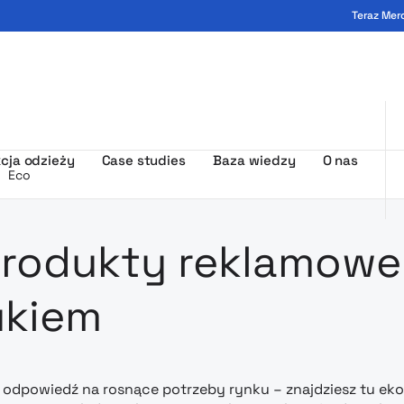
Teraz Mer
ogo - MerchUp
cja odzieży
Case studies
Baza wiedzy
O nas
Eco
amowa z nad
rodukty reklamowe
ukiem
o odpowiedź na rosnące potrzeby rynku – znajdziesz tu ek