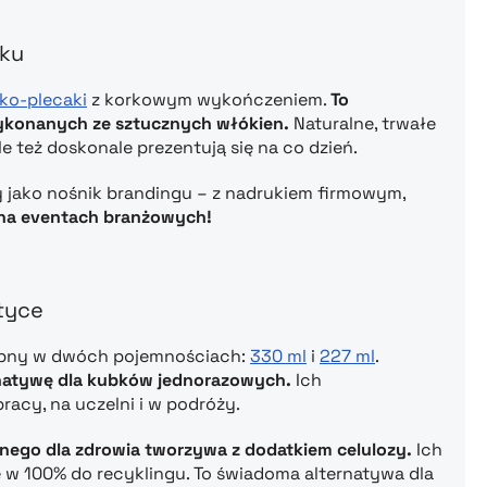
iku
ko-plecaki
z korkowym wykończeniem.
To
wykonanych ze sztucznych włókien.
Naturalne, trwałe
le też doskonale prezentują się na co dzień.
zy jako nośnik brandingu – z nadrukiem firmowym,
 na eventach branżowych!
tyce
tępny w dwóch pojemnościach:
330 ml
i
227 ml
.
rnatywę dla kubków jednorazowych.
Ich
racy, na uczelni i w podróży.
znego dla zdrowia tworzywa z dodatkiem celulozy.
Ich
ię w 100% do recyklingu. To świadoma alternatywa dla