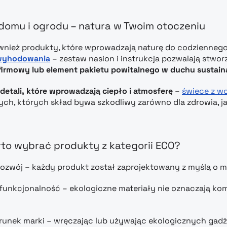
domu i ogrodu – natura w Twoim otoczeniu
ównież produkty, które wprowadzają naturę do codziennego
wyhodowania
– zestaw nasion i instrukcja pozwalają stwo
firmowy lub element pakietu powitalnego w duchu sustaina
 detali, które wprowadzają ciepło i atmosferę
–
świece z w
ch, których skład bywa szkodliwy zarówno dla zdrowia, ja
to wybrać produkty z kategorii ECO?
zwój – każdy produkt został zaprojektowany z myślą o 
funkcjonalność – ekologiczne materiały nie oznaczają kom
unek marki – wręczając lub używając ekologicznych gadżet