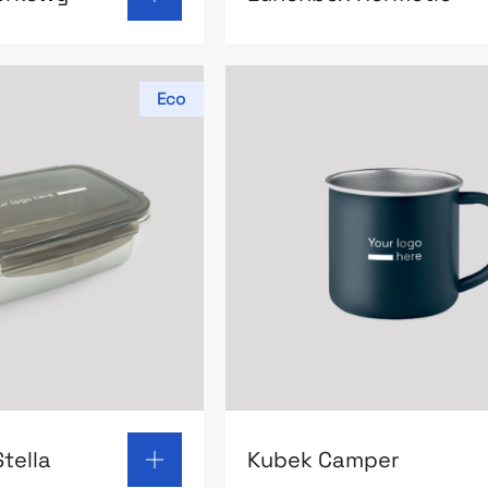
Eco
 page: Lunchbox Stella
Go to product page: Kube
tella
Kubek Camper