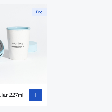
Eco
 page: Kubek Circular 227ml
ular 227ml