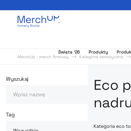
Odzież reklamowa z nadrukiem i gadżety firmowe z l
Święta ’26
Produkty
Produk
MerchUp - merch firmowy
Kategorie tematyczne
Odzież rekl
Wyszukaj
Eco p
Szukaj
nadr
Tag
Kategoria eco t