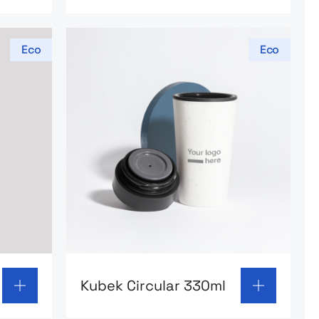
Eco
Eco
Trico
Go to product page: Kubek Circular 330
Kubek Circular 330ml