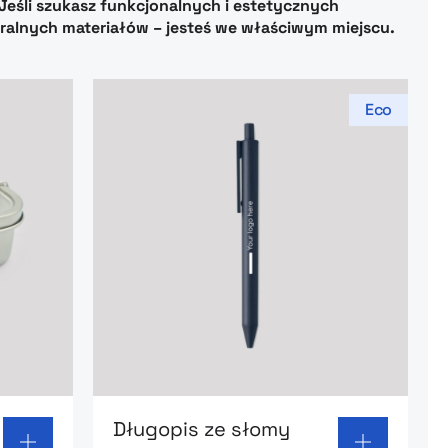
Jeśli szukasz funkcjonalnych i estetycznych
alnych materiałów – jesteś we właściwym miejscu.
Eco
box Hermetic
Go to product page: Długopis ze słomy 
Długopis ze słomy