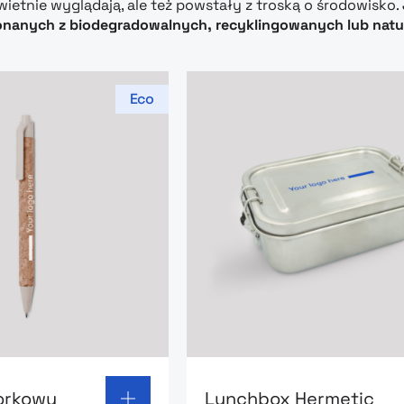
świetnie wyglądają, ale też powstały z troską o środowisko.
anych z biodegradowalnych, recyklingowanych lub natur
Eco
 page: Długopis korkowy
Go to product page: Lunch
orkowy
Lunchbox Hermetic