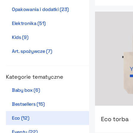
Opakowania i dodatki
(
23
)
Elektronika
(
51
)
Kids
(
9
)
Art. spożywcze
(
7
)
Kategorie tematyczne
Baby box
(
6
)
Bestsellers
(
15
)
Go to product
Eco
(
12
)
Eco torba
Eventy
(
22
)