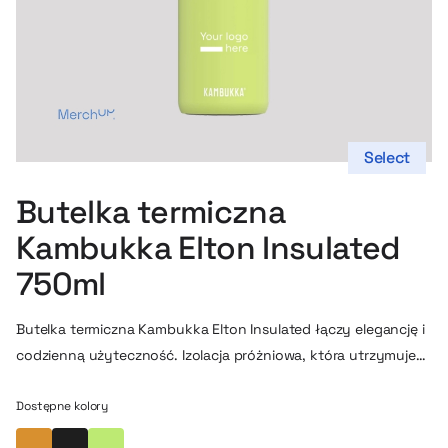
Select
Butelka termiczna
Kambukka Elton Insulated
750ml
Butelka termiczna Kambukka Elton Insulated łączy elegancję i
codzienną użyteczność. Izolacja próżniowa, która utrzymuje
zimno do 21 h i ciepło do 10 h, w 100 % szczelna konstrukcja,
nakrętka 3‑w‑1 z łatwym czyszczeniem Snapclean®, miękki
Dostępne kolory
silikonowy spód i opaska dla komfortu użytkowania, a do