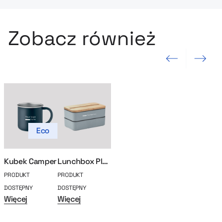
Zobacz również
Poprzedni slajd
Następny sla
Eco
Kubek Camper
Lunchbox Plambo
PRODUKT
PRODUKT
DOSTĘPNY
DOSTĘPNY
Więcej
Więcej