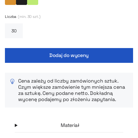
Mango
Czarny
Limonkowy
tego współdzielne nakrętki i energetyczny design – idealna na
cały dzień, zawsze gotowa do działania.
Liczba
(min. 30 szt.)
Dodaj do wyceny
Cena zależy od liczby zamówionych sztuk.
Czym większe zamówienie tym mniejsza cena
za sztukę. Ceny podane netto. Dokładną
wycenę podajemy po złożeniu zapytania.
Materiał