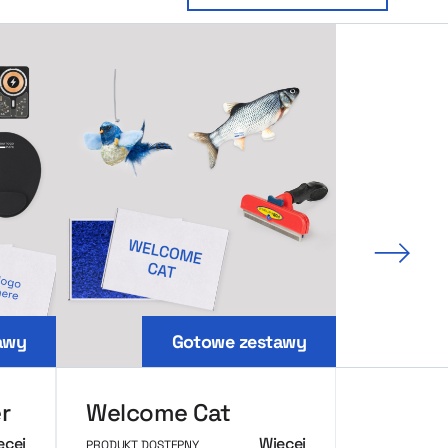
Nastę
awy
Gotowe zestawy
r
Welcome Cat
ęcej
Więcej
PRODUKT DOSTĘPNY
PRODUKT DOS