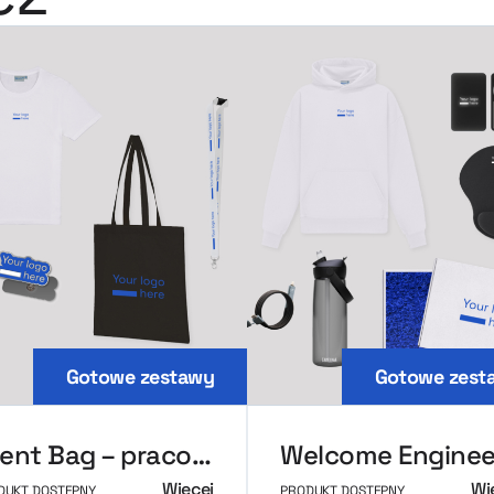
Gotowe zestawy
Gotowe zest
Event Bag – pracownik
Welcome Enginee
Więcej
Wi
DUKT DOSTĘPNY
PRODUKT DOSTĘPNY