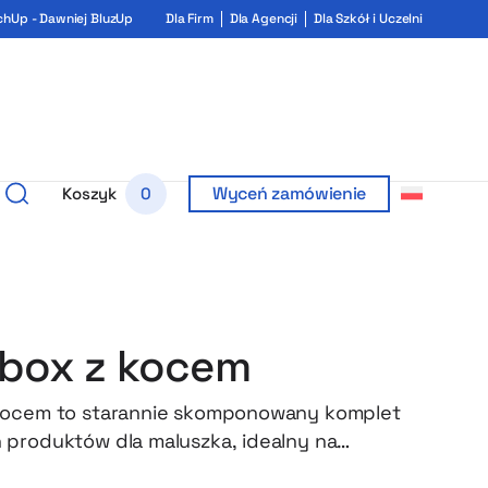
chUp - Dawniej BluzUp
Dla Firm
Dla Agencji
Dla Szkół i Uczelni
Wyceń zamówienie
Koszyk
0
box z kocem
kocem to starannie skomponowany komplet
produktów dla maluszka, idealny na
owego członka rodziny. W skład zestawu