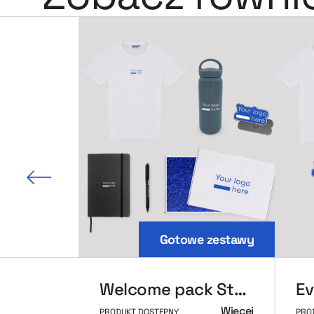
 slajd
Gotowe zestawy
Welcome pack Standard
Więcej
PRODUKT DOSTĘPNY
PRO