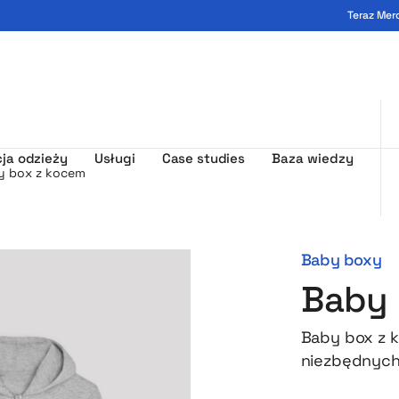
Teraz Mer
ogo - MerchUp
ja odzieży
Usługi
Case studies
Baza wiedzy
y box z kocem
Baby boxy
Baby 
Baby box z 
niezbędnych 
powitanie n