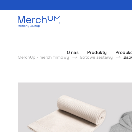
Odzież reklamowa z nadrukiem i gadżety firmowe z l
O nas
Produkty
Produkc
MerchUp - merch firmowy
Gotowe zestawy
Bab