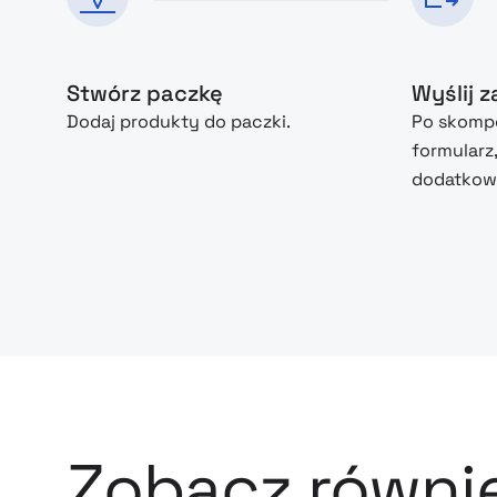
Stwórz paczkę
Wyślij 
Dodaj produkty do paczki.
Po skompo
formularz
dodatkowe
Zobacz równi