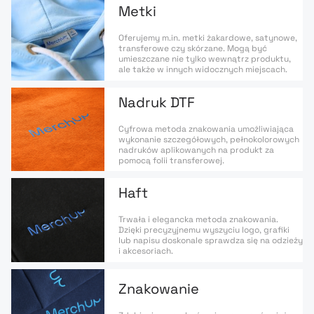
Metki
Oferujemy m.in. metki żakardowe, satynowe,
transferowe czy skórzane. Mogą być
umieszczane nie tylko wewnątrz produktu,
ale także w innych widocznych miejscach.
Nadruk DTF
Cyfrowa metoda znakowania umożliwiająca
wykonanie szczegółowych, pełnokolorowych
nadruków aplikowanych na produkt za
pomocą folii transferowej.
Haft
Trwała i elegancka metoda znakowania.
Dzięki precyzyjnemu wyszyciu logo, grafiki
lub napisu doskonale sprawdza się na odzieży
i akcesoriach.
Znakowanie