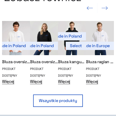
Poprzedni slajd
Następny sla
Made in Poland
ade in Poland
Made in Poland
Select
Made in Europe
Mad
Bluza oversize MerchUp
Bluza oversize MerchUp Select
Bluza kangurka boxy MerchUp Select
Bluza raglan MerchUp
PRODUKT
PRODUKT
PRODUKT
PRODUKT
P
DOSTĘPNY
DOSTĘPNY
DOSTĘPNY
DOSTĘPNY
D
Więcej
Więcej
Więcej
Więcej
W
Wszystkie produkty