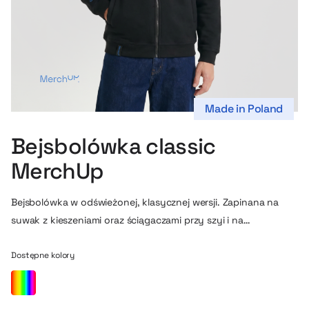
Made in Poland
Bejsbolówka classic
MerchUp
Bejsbolówka w odświeżonej, klasycznej wersji. Zapinana na
suwak z kieszeniami oraz ściągaczami przy szyi i na
zakończeniach rękawów. Idealnie wpisze się w firmowy i
elegancki klimat firmowego merchu.
Dostępne kolory