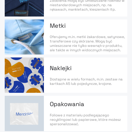
Zdobienia mogą być umieszczane również w
niestandardowych miejscach, np. na
rękawach, mankietach, kieszeniach itp.
Metki
Oferujemy m.in. metki żakardowe, satynowe,
transferowe czy skórzane. Mogą być
umieszczane nie tylko wewnątrz produktu,
ale także w innych widocznych miejscach.
Naklejki
Dostępne w wielu formach, m.in. zestaw na
kartkach A5 lub pojedyncze, krojone.
Opakowania
Foliowe z materiału podlegającego
recyklingowi lub papierowe, które możesz
spersonalizować.