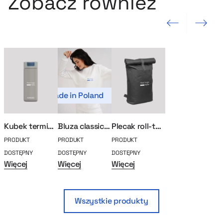
Zobacz również
Poprzedni slajd
Następny sla
Made in Poland
Kubek termiczny Kambukka Olympus 500ml
Bluza classic MerchUp
Plecak roll-top na laptopa
PRODUKT
PRODUKT
PRODUKT
DOSTĘPNY
DOSTĘPNY
DOSTĘPNY
Więcej
Więcej
Więcej
Wszystkie produkty