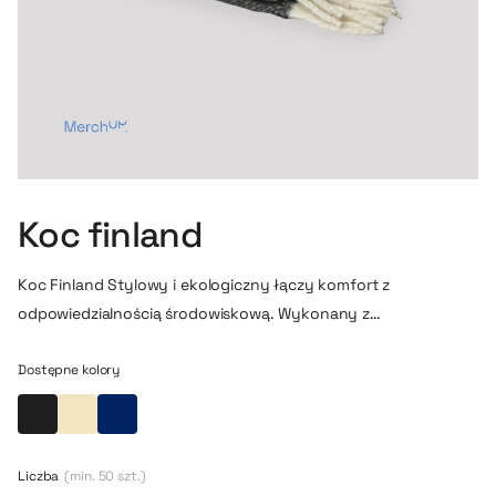
Koc finland
Koc Finland Stylowy i ekologiczny łączy komfort z
odpowiedzialnością środowiskową. Wykonany z
certyfikowanej, recyklingowej mieszanki: 90 % poliester GRS i
10 % akryl. Idealnie sprawdzi się w domu, biurze lub w podróży,
Dostępne kolory
a możliwość personalizacji czyni go doskonałym upominkiem
Czarny
Piaskowy żółty
Granatowy
firmowym.
Liczba
(min. 50 szt.)