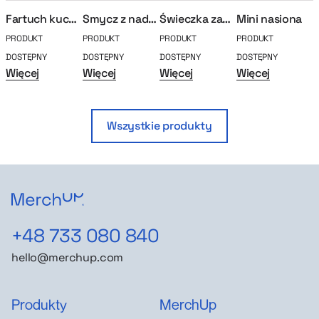
Fartuch kuchenny Maya
Smycz z nadrukiem
Świeczka zapachowa Nordile
Mini nasiona
P
PRODUKT
PRODUKT
PRODUKT
PRODUKT
P
DOSTĘPNY
DOSTĘPNY
DOSTĘPNY
DOSTĘPNY
D
Więcej
Więcej
Więcej
Więcej
W
Wszystkie produkty
+48 733 080 840
hello@merchup.com
Produkty
MerchUp