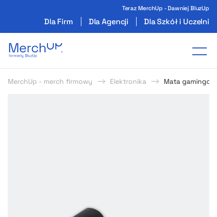
Teraz MerchUp - Dawniej BluzUp
Dla Firm
Dla Agencji
Dla Szkół i Uczelni
Odzież reklamowa z nadrukiem i gadżety firmo
Tog
MerchUp - merch firmowy
Elektronika
Mata gamingow