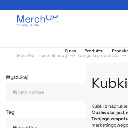
Odzież reklamowa z nadrukiem i gadżety firmowe z l
O nas
Produkty
Produkc
MerchUp - merch firmowy
Kategorie produktów
Odzież rekl
Wyszukaj
Kubki
Szukaj
Kubki z nadrukie
Tag
Możliwości jest 
Twojego zespołu
marketingowego,