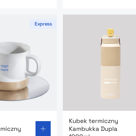
Express
 page: Kubek ceramiczny
Go to product page: Kubek
Kubek termiczny
amiczny
Kambukka Dupla