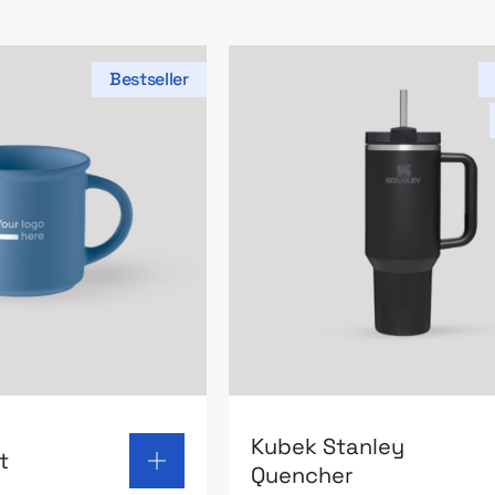
Bestseller
 page: Kubek Frost
Go to product page: Kubek
Kubek Stanley
t
Quencher