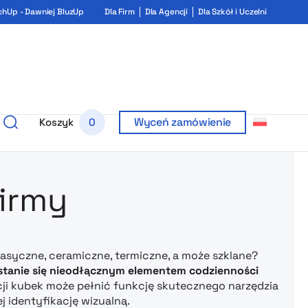
chUp - Dawniej BluzUp
Dla Firm
Dla Agencji
Dla Szkół i Uczelni
Wyceń zamówienie
Koszyk
0
rukiem i ga
firmy
lasyczne, ceramiczne, termiczne, a może szklane?
y stanie się nieodłącznym elementem codzienności
cji kubek może pełnić funkcję skutecznego narzędzia
 identyfikację wizualną.