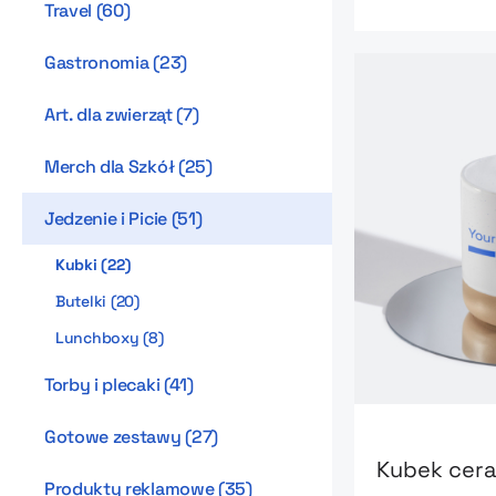
Travel
(
60
)
Gastronomia
(
23
)
Art. dla zwierząt
(
7
)
Merch dla Szkół
(
25
)
Jedzenie i Picie
(
51
)
Kubki
(
22
)
Butelki
(
20
)
Lunchboxy
(
8
)
Torby i plecaki
(
41
)
Go to product
Gotowe zestawy
(
27
)
Kubek cer
Produkty reklamowe
(
35
)