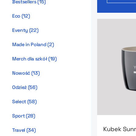
Bestsellers
(
15
)
Eco
(
12
)
Eventy
(
22
)
Made in Poland
(
2
)
Merch dla szkół
(
19
)
Nowość
(
13
)
Odzież
(
56
)
Select
(
58
)
Sport
(
28
)
Go to product
Kubek Sunr
Travel
(
34
)