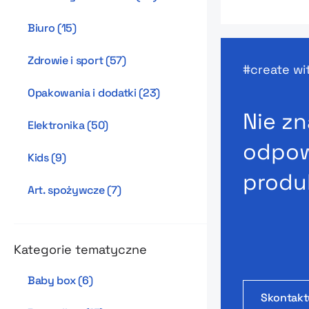
Biuro
(
15
)
Zdrowie i sport
(
57
)
create w
Opakowania i dodatki
(
23
)
Nie zn
Elektronika
(
50
)
odpow
Kids
(
9
)
produ
Art. spożywcze
(
7
)
Kategorie tematyczne
Baby box
(
6
)
Skontaktu