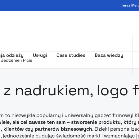
Teraz Mer
ogo - MerchUp
ja odzieży
Usługi
Case studies
Baza wiedzy
Jedzenie i Picie
amowa z nad
 z nadrukiem, logo 
m to niezwykle popularny i uniwersalny gadżet firmowy! K
wiele, ale cel zawsze ten sam – stworzenie produktu, któr
, klientów czy partnerów biznesowych.
Dzięki personaliza
 jednocześnie budując świadomość marki i wzmacniając jej