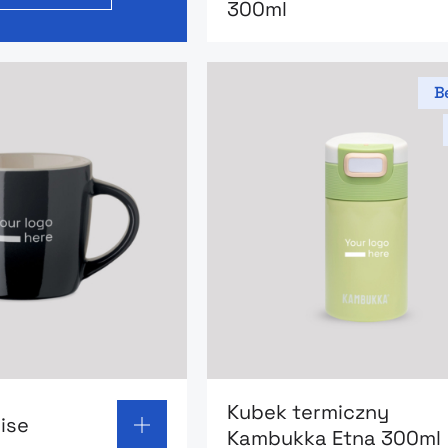
300ml
Be
 page: Kubek Sunrise
Go to product page: Kubek
Kubek termiczny
ise
Kambukka Etna 300ml