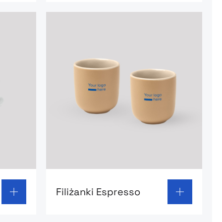
ka Espresso
Go to product page: Filiżanki Espresso
Filiżanki Espresso