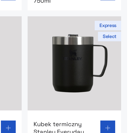
750ml
Express
Select
k termiczny Kambukka Olympus 300ml
Go to product page: Kubek termiczny S
Kubek termiczny
Stanley Everyday