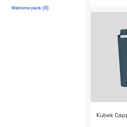
Welcome pack
(
9
)
Go to product
Kubek Cap