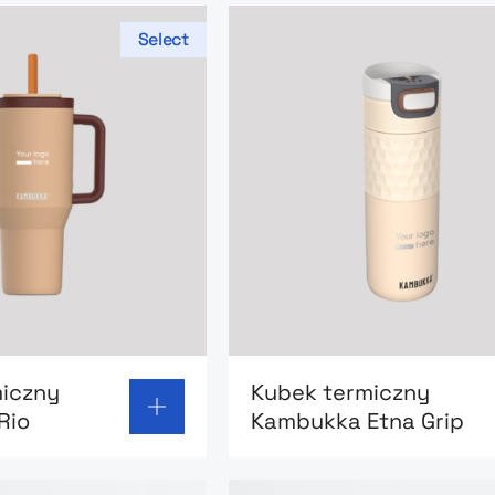
Select
 page: Kubek termiczny Kambukka Rio
Go to product page: Kubek
iczny
Kubek termiczny
Rio
Kambukka Etna Grip