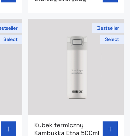
stseller
Bestseller
Select
Select
 termiczny Kambukka Etna 300ml
Go to product page: Kubek termiczny 
Kubek termiczny
Kambukka Etna 500ml