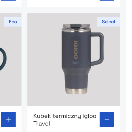
Eco
Select
k Camper
Go to product page: Kubek termiczny Igl
Kubek termiczny Igloo
Travel