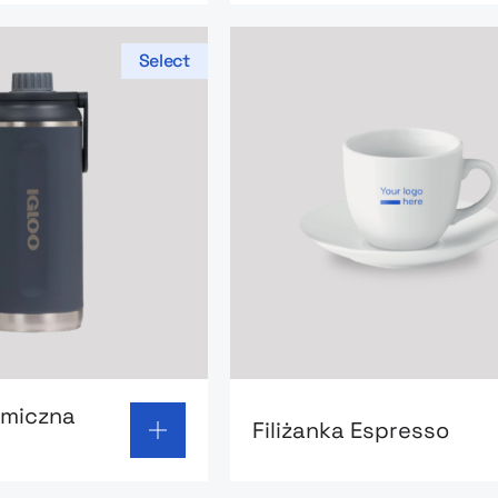
Select
 page: Butelka termiczna Igloo Chug
Go to product page: Filiżan
rmiczna
Filiżanka Espresso