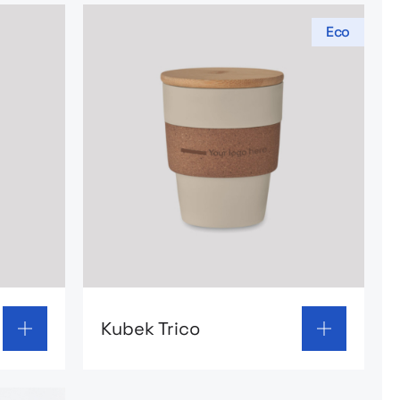
Eco
 termiczny Kambukka Etna Grip
Go to product page: Kubek Trico
Kubek Trico