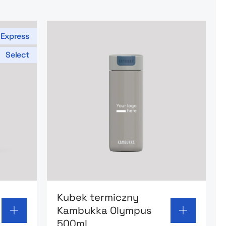
Express
Select
 Stanley Quencher
Go to product page: Kubek termiczny 
Kubek termiczny
Kambukka Olympus
500ml