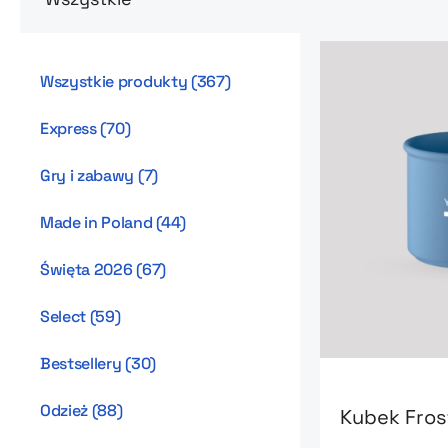
Wszystkie produkty
(
367
)
Express
(
70
)
Gry i zabawy
(
7
)
Made in Poland
(
44
)
Święta 2026
(
67
)
Select
(
59
)
Bestsellery
(
30
)
Go to product
Odzież
(
88
)
Kubek Fros