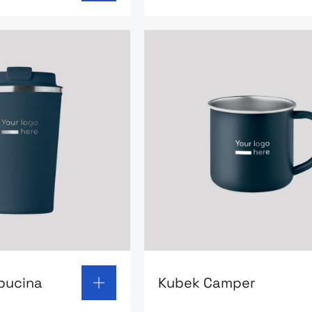
 page: Kubek Cappucina
Go to product page: Kube
pucina
Kubek Camper