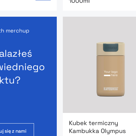
1000ml
ith merchup
alazłeś
iedniego
ktu?
Go to product page: Kube
Kubek termiczny
Kambukka Olympus
j się z nami