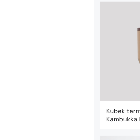
Go to product
Kubek term
Kambukka 