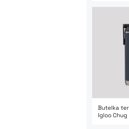
Go to product
Butelka te
Igloo Chug