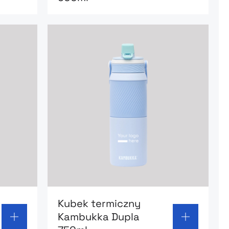
 termiczny Kambukka Dupla 1000ml
Go to product page: Kubek termiczny K
Kubek termiczny
Kambukka Dupla