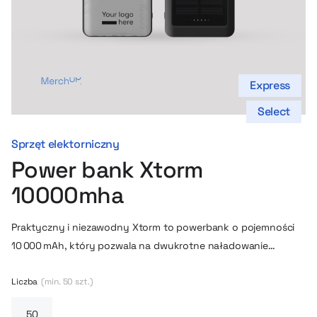
Express
Select
Sprzęt elektorniczny
Power bank Xtorm
10000mha
Praktyczny i niezawodny Xtorm to powerbank o pojemności
10 000 mAh, który pozwala na dwukrotne naładowanie
większości smartfonów. Dzięki technologii Xtorm FastCharge
15 W ładowanie jest szybkie i efektywne. Urządzenie
Liczba
(min. 50 szt.)
wyposażono w dwa porty: USB‑A i USB‑C, co daje