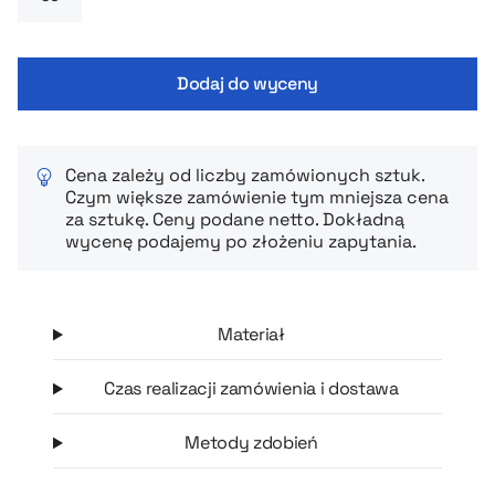
elastyczność w ładowaniu różnych sprzętów. Dodatkowo Go2
posiada wbudowany panel solarny o mocy 1 W, który może
służyć jako awaryjne źródło energii, oraz latarkę z panelem
Dodaj do wyceny
tylnym (aktywowaną przez dwukrotne wciśnięcie przycisku
zasilania).
Cena zależy od liczby zamówionych sztuk.
Czym większe zamówienie tym mniejsza cena
za sztukę. Ceny podane netto. Dokładną
wycenę podajemy po złożeniu zapytania.
Materiał
Czas realizacji zamówienia i dostawa
Metody zdobień