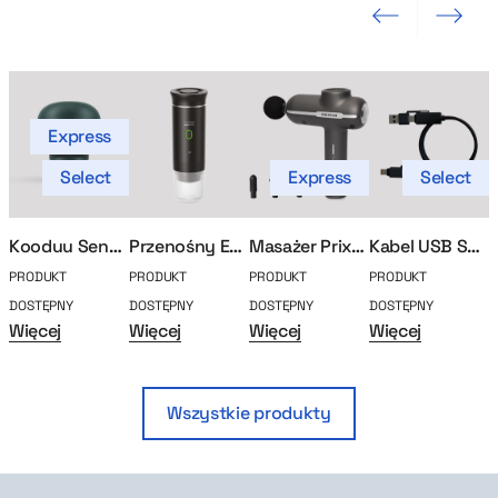
Poprzedni slajd
Następny sla
Express
Select
Express
Select
Kooduu Sensa Play Mini
Przenośny Express Kafei
Masażer Prixton
Kabel USB Spring
PRODUKT
PRODUKT
PRODUKT
PRODUKT
P
DOSTĘPNY
DOSTĘPNY
DOSTĘPNY
DOSTĘPNY
D
Więcej
Więcej
Więcej
Więcej
W
Wszystkie produkty