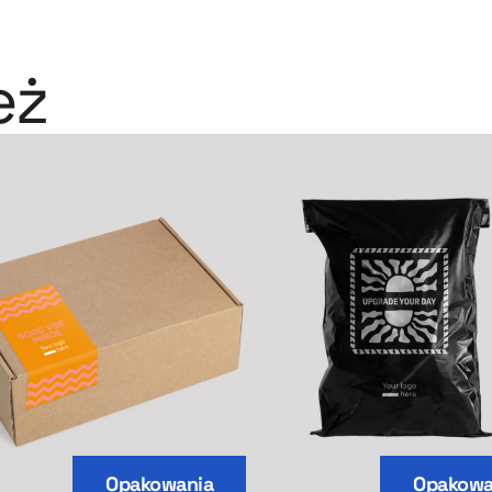
eż
Opakowania
Opakowa