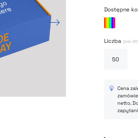
Dostępne ko
Next
Liczba
(min. 50
Cena zal
zamówien
netto. D
zapytani