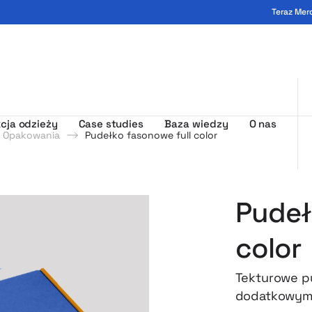
Teraz Mer
ogo - MerchUp
cja odzieży
Case studies
Baza wiedzy
O nas
Opakowania
Pudełko fasonowe full color
Pudeł
color
Tekturowe p
dodatkowymi