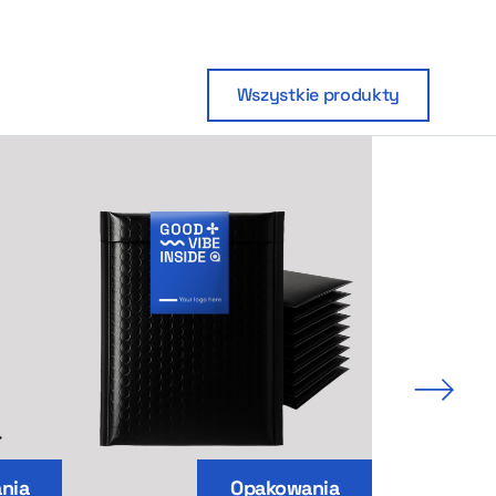
Wszystkie produkty
Nastę
nia
Opakowania