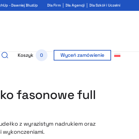
chUp - Dawniej BluzUp
Dla Firm
Dla Agencji
Dla Szkół i Uczelni
Wyceń zamówienie
Koszyk
0
ko fasonowe full
udełko z wyrazistym nadrukiem oraz
 wykonczeniami.