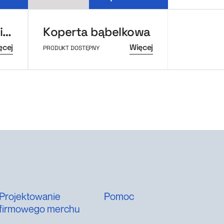
Foliopak z nadrukiem
Koperta bąbelkowa
ęcej
Więcej
PRODUKT DOSTĘPNY
PRODUKT DOS
Projektowanie
Pomoc
firmowego merchu