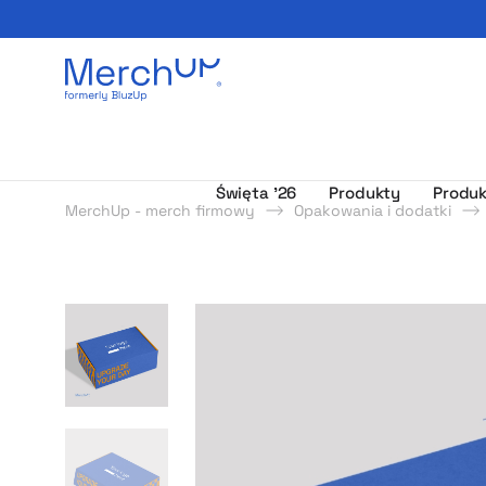
Odzież reklamowa z nadrukiem i gadżety firmowe z l
Święta ’26
Produkty
Produk
MerchUp - merch firmowy
Opakowania i dodatki