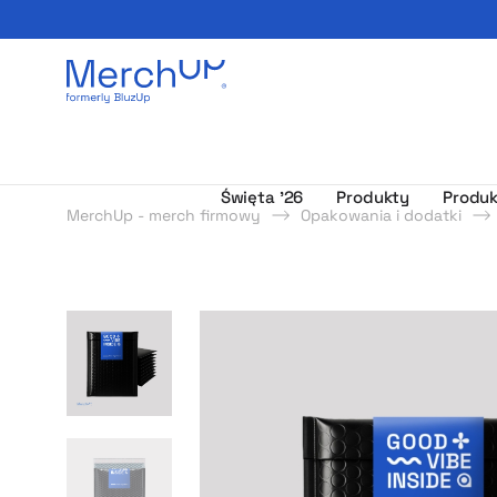
Odzież reklamowa z nadrukiem i gadżety firmowe z l
Święta ’26
Produkty
Produk
MerchUp - merch firmowy
Opakowania i dodatki