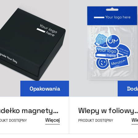
Opakowania
Doda
Pudełko magnetyczne M
Wlepy w foliowym o
Więcej
Wi
DUKT DOSTĘPNY
PRODUKT DOSTĘPNY