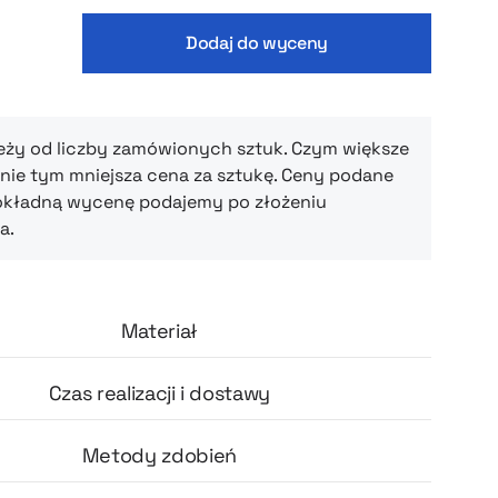
 Istnieje możliwość wykonania dedykowanej
andingu na koperty — np. logo, seria
Dodaj do wyceny
sticker promocyjny lub personalizowany
klep czy label.
eży od liczby zamówionych sztuk. Czym większe
ie tym mniejsza cena za sztukę. Ceny podane
okładną wycenę podajemy po złożeniu
a.
Materiał
Czas realizacji i dostawy
Metody zdobień