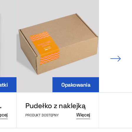
Nastę
tki
Opakowania
pakowaniu
Pudełko z naklejką
Worecz
ęcej
Więcej
PRODUKT DOSTĘPNY
PRODUKT DOS