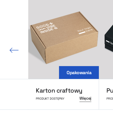
 slajd
Opakowania
Karton craftowy
Więcej
PRODUKT DOSTĘPNY
PRO