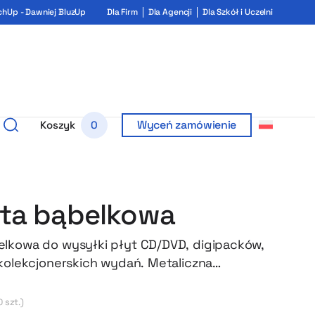
chUp - Dawniej BluzUp
Dla Firm
Dla Agencji
Dla Szkół i Uczelni
Wyceń zamówienie
Koszyk
0
ta bąbelkowa
lkowa do wysyłki płyt CD/DVD, digipacków,
 kolekcjonerskich wydań. Metaliczna
 premium świetnie prezentuje przesyłkę, a
elkowa skutecznie zabezpiecza zawartość w
0 szt.)