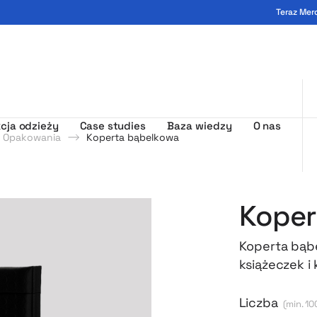
Teraz Mer
ogo - MerchUp
cja odzieży
Case studies
Baza wiedzy
O nas
Opakowania
Koperta bąbelkowa
Koper
Koperta bąbe
książeczek i
powierzchnia
warstwa bąb
Liczba
(min. 10