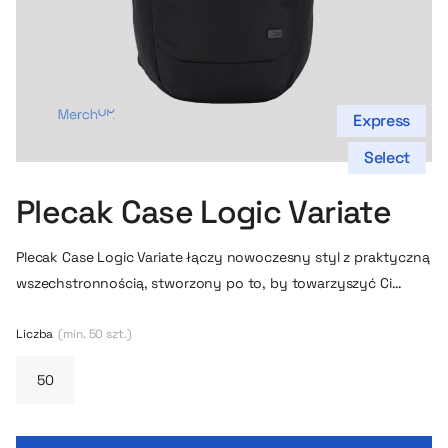
Express
Select
Plecak Case Logic Variate
Plecak Case Logic Variate łączy nowoczesny styl z praktyczną
wszechstronnością, stworzony po to, by towarzyszyć Ci
każdego dnia — w pracy, na uczelni, w podróży czy podczas
weekendowej wyprawy. Dzięki rolowanemu zamknięciu „roll-
Liczba
(min. 50 szt.)
top” możesz w prosty sposób zwiększyć pojemność plecaka z
28 l do nawet 33 l, dając sobie więcej miejsca wtedy, gdy go
najbardziej potrzebujesz — albo zachować kompaktowy
rozmiar, gdy wolisz lekkość i porządek.