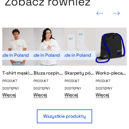
Zobacz również
Poprzedni slajd
Następny sla
ade in Poland
Made in Poland
Made in Poland
T-shirt męski MerchUp
Bluza rozpinana MerchUp
Skarpety półfrotte
Worko-plecak MerchUp
PRODUKT
PRODUKT
PRODUKT
PRODUKT
P
DOSTĘPNY
DOSTĘPNY
DOSTĘPNY
DOSTĘPNY
D
Więcej
Więcej
Więcej
Więcej
W
Wszystkie produkty