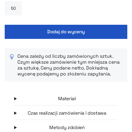
ceniących estetykę, porządek i komfort pisania, a także
doskonały pomysł na prestiżowy upominek biznesowy lub
element identyfikacji marki.
Dodaj do wyceny
Cena zależy od liczby zamówionych sztuk.
Czym większe zamówienie tym mniejsza cena
za sztukę. Ceny podane netto. Dokładną
wycenę podajemy po złożeniu zapytania.
Materiał
Czas realizacji zamówienia i dostawa
Metody zdobień