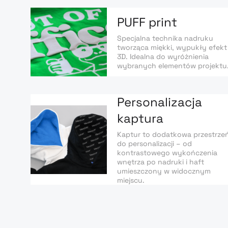
PUFF print
Specjalna technika nadruku
tworząca miękki, wypukły efekt
3D. Idealna do wyróżnienia
wybranych elementów projektu
Personalizacja
kaptura
Kaptur to dodatkowa przestrze
do personalizacji – od
kontrastowego wykończenia
wnętrza po nadruki i haft
umieszczony w widocznym
miejscu.