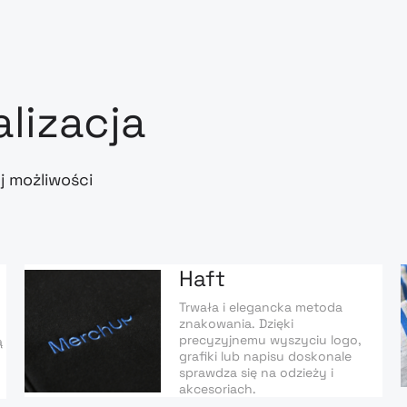
alizacja
j możliwości
Haft
Trwała i elegancka metoda
znakowania. Dzięki
precyzyjnemu wyszyciu logo,
ą
grafiki lub napisu doskonale
sprawdza się na odzieży i
akcesoriach.