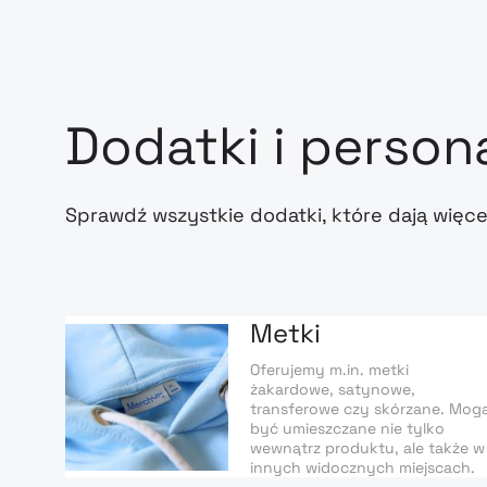
Dodatki i person
Sprawdź wszystkie dodatki, które dają więce
Metki
Oferujemy m.in. metki
żakardowe, satynowe,
transferowe czy skórzane. Mog
być umieszczane nie tylko
wewnątrz produktu, ale także w
innych widocznych miejscach.