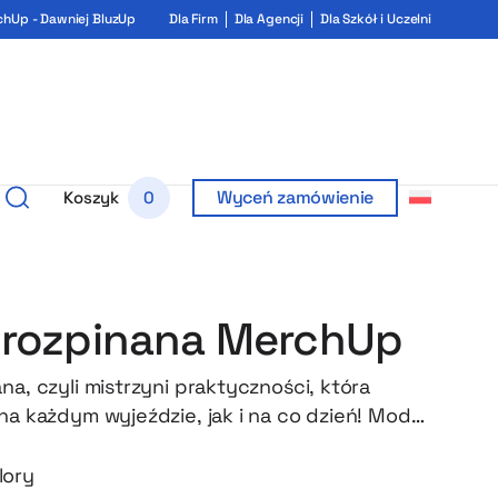
chUp - Dawniej BluzUp
Dla Firm
Dla Agencji
Dla Szkół i Uczelni
Wyceń zamówienie
Koszyk
0
 rozpinana MerchUp
na, czyli mistrzyni praktyczności, która
 na każdym wyjeździe, jak i na co dzień! Model
bawełniany potnik, metalowe oczka oraz
wykończeniu sznurków. Co najlepsze, każdy z
lory