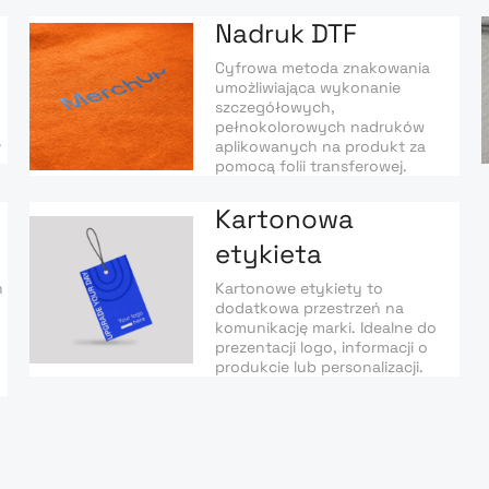
Nadruk DTF
Cyfrowa metoda znakowania
umożliwiająca wykonanie
szczegółowych,
pełnokolorowych nadruków
.
aplikowanych na produkt za
pomocą folii transferowej.
Kartonowa
etykieta
ń
Kartonowe etykiety to
dodatkowa przestrzeń na
komunikację marki. Idealne do
prezentacji logo, informacji o
produkcie lub personalizacji.