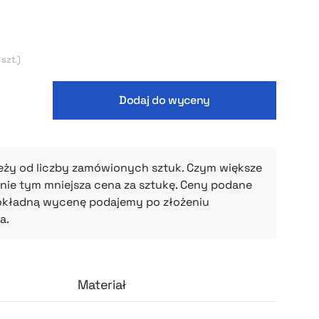
luzy możesz dowolnie personalizować! Od
ykończenie!
 szt.)
Dodaj do wyceny
eży od liczby zamówionych sztuk. Czym większe
ie tym mniejsza cena za sztukę. Ceny podane
okładną wycenę podajemy po złożeniu
a.
Materiał