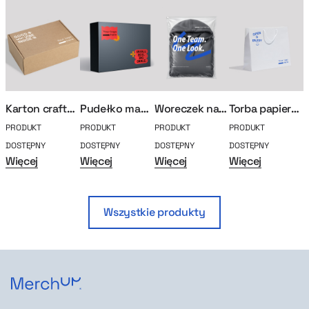
Karton craftowy
Pudełko magnetyczne S
Woreczek na bluzę
Torba papierowa premium custom
PRODUKT
PRODUKT
PRODUKT
PRODUKT
P
DOSTĘPNY
DOSTĘPNY
DOSTĘPNY
DOSTĘPNY
D
Więcej
Więcej
Więcej
Więcej
W
Wszystkie produkty