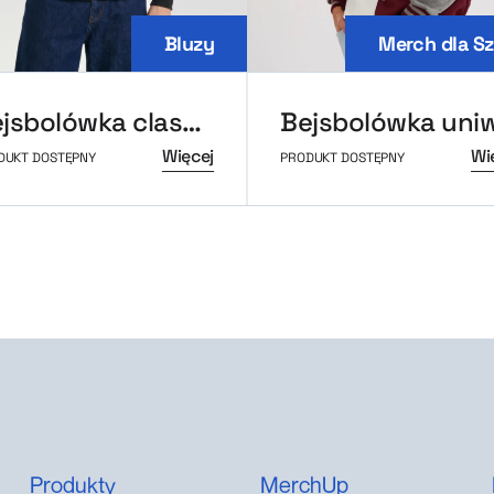
Bluzy
Merch dla Sz
Bejsbolówka classic MerchUp
Więcej
Wi
DUKT DOSTĘPNY
PRODUKT DOSTĘPNY
Produkty
MerchUp