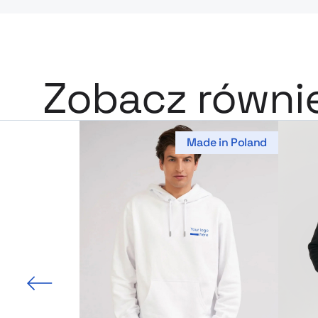
Zobacz równi
Made in Poland
 slajd