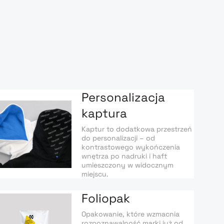
Personalizacja
kaptura
Kaptur to dodatkowa przestrzeń
do personalizacji – od
kontrastowego wykończenia
wnętrza po nadruki i haft
umieszczony w widocznym
miejscu.
Foliopak
Opakowanie, które wzmacnia
rozpoznawalność marki już od