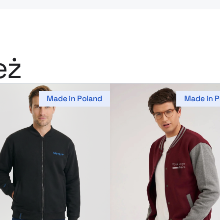
eż
Made in Poland
Made in P