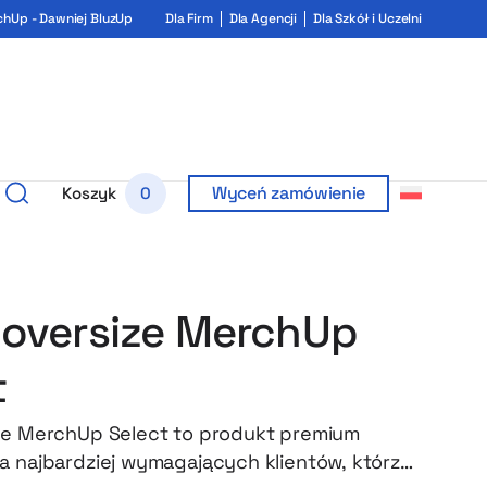
chUp - Dawniej BluzUp
Dla Firm
Dla Agencji
Dla Szkół i Uczelni
Wyceń zamówienie
Koszyk
0
 oversize MerchUp
t
ze MerchUp Select to produkt premium
a najbardziej wymagających klientów, którzy