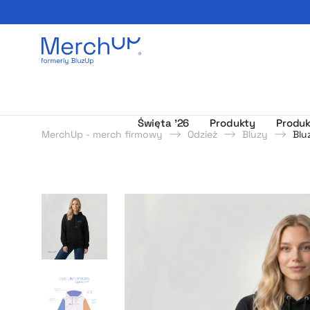
Odzież reklamowa z nadrukiem i gadżety firmowe z l
Święta ’26
Produkty
Produk
MerchUp - merch firmowy
Odzież
Bluzy
Blu