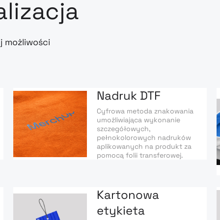
alizacja
j możliwości
Nadruk DTF
Cyfrowa metoda znakowania
umożliwiająca wykonanie
szczegółowych,
pełnokolorowych nadruków
aplikowanych na produkt za
pomocą folii transferowej.
Kartonowa
etykieta