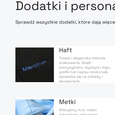
Dodatki i person
Sprawdź wszystkie dodatki, które dają więce
Haft
Trwała i elegancka metoda
znakowania. Dzięki
precyzyjnemu wyszyciu logo,
grafiki lub napisu doskonale
sprawdza się na odzieży i
akcesoriach.
Metki
Oferujemy m.in. metki
żakardowe, satynowe,