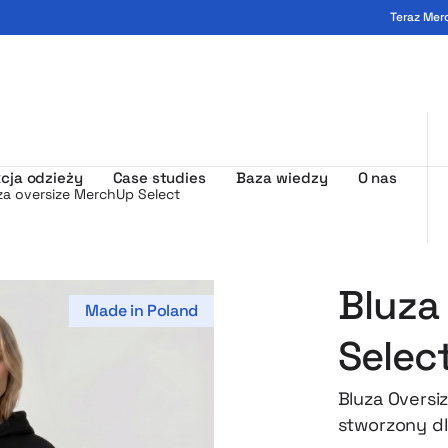
Teraz Mer
ogo - MerchUp
cja odzieży
Case studies
Baza wiedzy
O nas
za oversize MerchUp Select
Bluza
Made in Poland
Selec
Bluza Oversi
stworzony dl