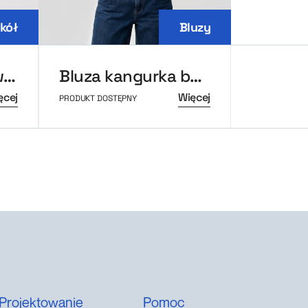
kół
Bluzy
Bejsbolówka uniwersytecka MerchUp
Bluza kangurka boxy MerchUp
ęcej
Więcej
PRODUKT DOSTĘPNY
PRODUKT DOS
Projektowanie
Pomoc