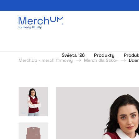
Odzież reklamowa z nadrukiem i gadżety firmowe z l
Święta ’26
Produkty
Produk
MerchUp - merch firmowy
Merch dla Szkół
Dzia