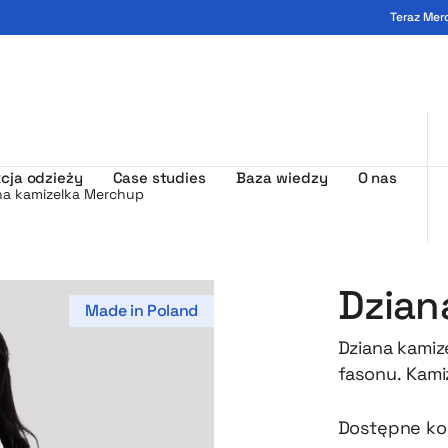
Teraz Mer
ogo - MerchUp
cja odzieży
Case studies
Baza wiedzy
O nas
na kamizelka Merchup
Dzian
Made in Poland
Dziana kamiz
fasonu. Kami
tych, którzy
ruchu. Dosko
Dostępne ko