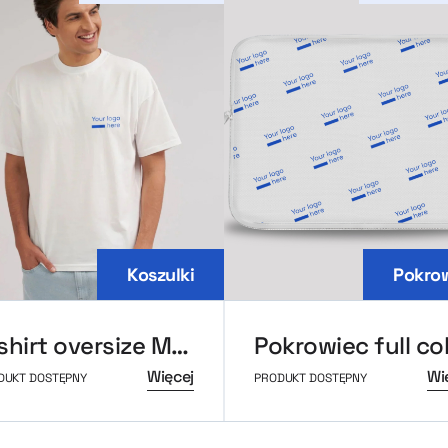
Koszulki
Pokro
T-shirt oversize MerchUp
Pokrowiec full co
Więcej
Wi
DUKT DOSTĘPNY
PRODUKT DOSTĘPNY