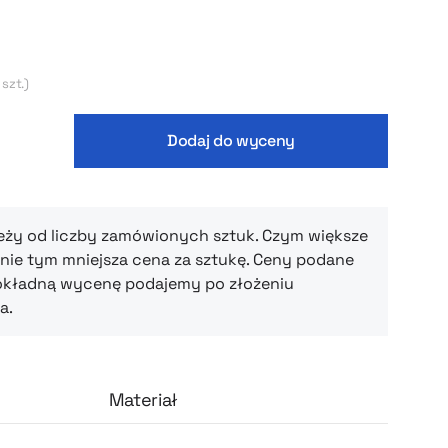
wego, jak i w codziennych stylizacjach – w
czelni czy podczas reprezentacyjnych
y
arny
dczasowemu krojowi i starannemu wykonaniu,
 szt.)
ietnie układa się na sylwetce, nie krępując
ewniając komfort przez cały dzień. Noszona
Dodaj do wyceny
bluzkę czy polo – zawsze wygląda stylowo i
eży od liczby zamówionych sztuk. Czym większe
ie tym mniejsza cena za sztukę. Ceny podane
okładną wycenę podajemy po złożeniu
a.
Materiał