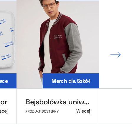
Nastę
wce
Merch dla Szkół
lor
Bejsbolówka uniwersytecka MerchUp
ęcej
Więcej
PRODUKT DOSTĘPNY
PRODUKT DOS