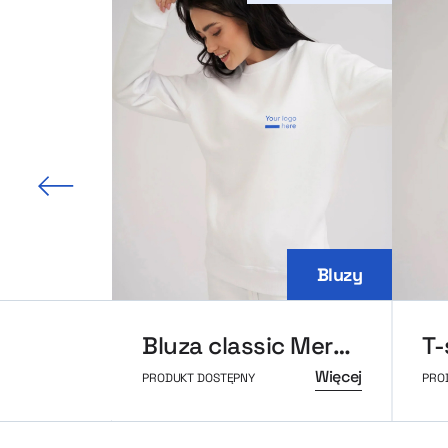
 slajd
Bluzy
Bluza classic MerchUp
Więcej
PRODUKT DOSTĘPNY
PRO