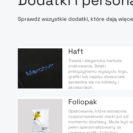
Dodatki i person
Sprawdź wszystkie dodatki, które dają więce
Haft
Trwała i elegancka metoda
znakowania. Dzięki
precyzyjnemu wyszyciu logo,
grafiki lub napisu doskonale
sprawdza się na odzieży i
akcesoriach.
Foliopak
Opakowanie, które wzmacnia
rozpoznawalność marki już od
momentu dostawy. Może być w
pełni spersonalizowany za
pomocą grafik, kolorów i