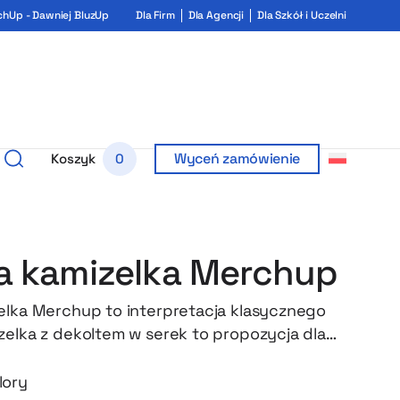
chUp - Dawniej BluzUp
Dla Firm
Dla Agencji
Dla Szkół i Uczelni
Wyceń zamówienie
Koszyk
0
a kamizelka Merchup
elka Merchup to interpretacja klasycznego
zelka z dekoltem w serek to propozycja dla
 cenią sobie profesjonalny wygląd i swobodę
nale sprawdzi się zarówno jako element
lory