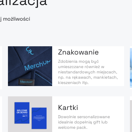
alizacja
j możliwości
Znakowanie
Zdobienia mogą być
umieszczane również w
niestandardowych miejscach,
np. na rękawach, mankietach,
kieszeniach itp.
Kartki
Dowolnie sersonalizowane
idealnie dopełnią gift lub
welcome pack.