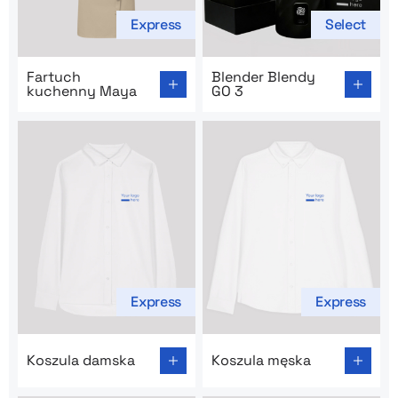
Express
Select
Go to product page: Fartuch kuchenny Maya
Go to product page: Blender
Fartuch
Blender Blendy
kuchenny Maya
GO 3
Express
Express
Go to product page: Koszula damska
Go to product page: Koszul
Koszula damska
Koszula męska