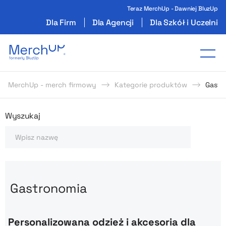
Teraz MerchUp - Dawniej BluzUp
Dla Firm
Dla Agencji
Dla Szkół i Uczelni
Odzież reklamowa z nadrukiem i gadżety firmo
Tog
MerchUp - merch firmowy
Kategorie produktów
Gastr
Odzież reklamowa z nadrukie
Wyszukaj
Szukaj
Gastronomia
Personalizowana odzież i akcesoria dla