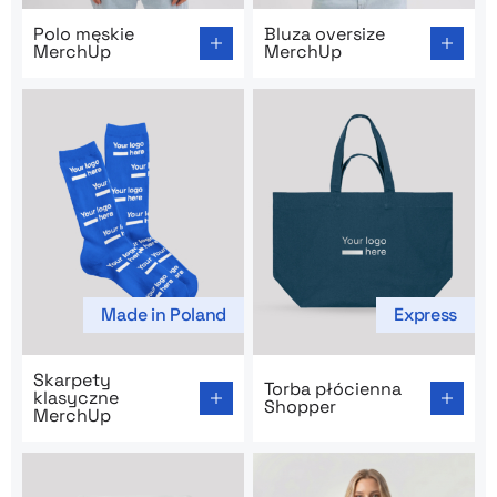
Go to product page: Polo męskie MerchUp
Go to product page: Bluza o
Polo męskie
Bluza oversize
MerchUp
MerchUp
Made in Poland
Express
Go to product page: Skarpety klasyczne MerchUp
Go to product page: Torba 
Skarpety
Torba płócienna
klasyczne
Shopper
MerchUp