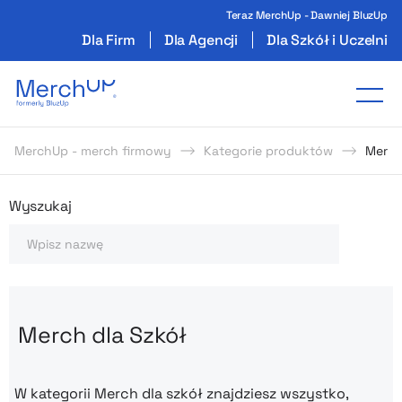
Teraz MerchUp - Dawniej BluzUp
Dla Firm
Dla Agencji
Dla Szkół i Uczelni
Odzież reklamowa z nadrukiem i gadżety firmo
Tog
MerchUp - merch firmowy
Kategorie produktów
Merch
Odzież reklamowa z nadrukie
Wyszukaj
Szukaj
Merch dla Szkół
W kategorii Merch dla szkół znajdziesz wszystko,