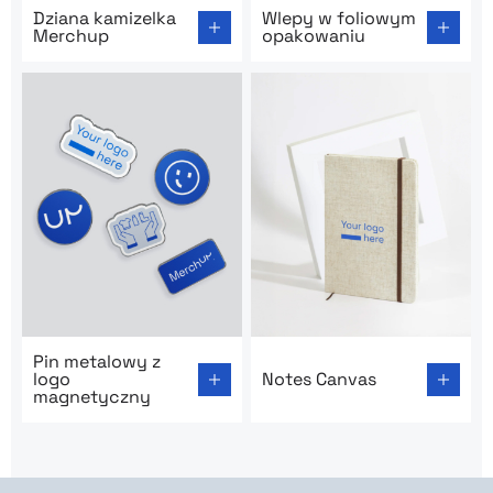
Go to product page: Dziana kamizelka Merchup
Go to product page: Wlepy 
Dziana kamizelka
Wlepy w foliowym
Merchup
opakowaniu
Go to product page: Pin metalowy z logo magnetyczny
Go to product page: Notes 
Pin metalowy z
logo
Notes Canvas
magnetyczny