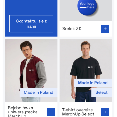
Skontaktuj się z
Go to product page: Brelok 
nami
Brelok 3D
Made in Poland
Made in Poland
Select
Go to product page: Bejsbolówka uniwersytecka Merc
Go to product page: T-shirt
Bejsbolówka
T-shirt oversize
uniwersytecka
MerchUp Select
MerchUp