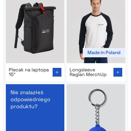
Made in Poland
Go to product page: Plecak na laptopa 15″
Go to product page: Longsl
Plecak na laptopa
Longsleeve
15″
Raglan MerchUp
Nie znalazłeś
odpowiedniego
produktu?