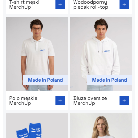
T-shirt męski
Wodoodporny
MerchUp
plecak roll-top
Made in Poland
Made in Poland
Go to product page: Polo męskie MerchUp
Go to product page: Bluza o
Polo męskie
Bluza oversize
MerchUp
MerchUp