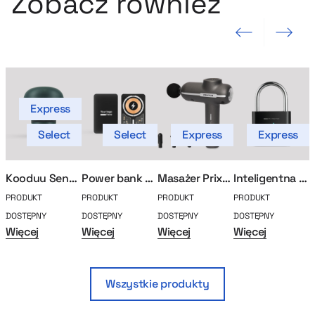
Zobacz również
Poprzedni slajd
Następny sla
Express
Select
Select
Express
Express
Kooduu Sensa Play Mini
Power bank 5000mAh Plexy
Masażer Prixton
Inteligentna kłódka Smartlock
PRODUKT
PRODUKT
PRODUKT
PRODUKT
P
DOSTĘPNY
DOSTĘPNY
DOSTĘPNY
DOSTĘPNY
D
Więcej
Więcej
Więcej
Więcej
W
Wszystkie produkty