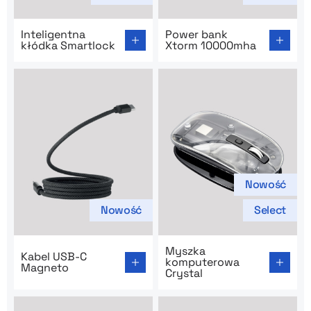
Go to product page: Inteligentna kłódka Smartlock
Go to product page: Power
Inteligentna
Power bank
kłódka Smartlock
Xtorm 10000mha
Nowość
Nowość
Select
Go to product page: Kabel USB-C Magneto
Go to product page: Myszka
Myszka
Kabel USB-C
komputerowa
Magneto
Crystal