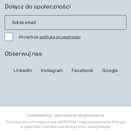
Dołącz do społeczności
Dołącz do społeczności
Akceptuję
politykę prywatności
Obserwuj nas
LinkedIn
Instagram
Facebook
Google
© 2026 MerchUp - Dawniej BluzUp. All rights reserved.
Ta strona jest chroniona przez reCAPTCHA i mają zastosowanie
Polityka
prywatności
oraz
Warunki korzystania z usług Google
.