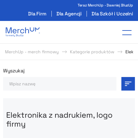
Teraz MerchUp - Dawniej BluzUp
Dla Firm
Dla Agencji
Dla Szkół i Uczelni
Odzież reklamowa z nadrukiem i gadżety firmo
Tog
MerchUp - merch firmowy
Kategorie produktów
Elektr
Odzież reklamowa z nadrukie
Wyszukaj
Szukaj
Elektronika z nadrukiem, logo
firmy