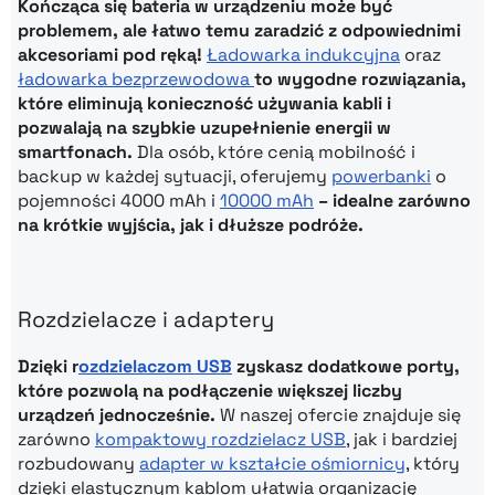
Kończąca się bateria w urządzeniu może być
problemem, ale łatwo temu zaradzić z odpowiednimi
akcesoriami pod ręką!
Ładowarka indukcyjna
oraz
ładowarka bezprzewodowa
to wygodne rozwiązania,
które eliminują konieczność używania kabli i
pozwalają na szybkie uzupełnienie energii w
smartfonach.
Dla osób, które cenią mobilność i
backup w każdej sytuacji, oferujemy
powerbanki
o
pojemności 4000 mAh i
10000 mAh
– idealne zarówno
na krótkie wyjścia, jak i dłuższe podróże.
Rozdzielacze i adaptery
Dzięki r
ozdzielaczom USB
zyskasz dodatkowe porty,
które pozwolą na podłączenie większej liczby
urządzeń jednocześnie.
W naszej ofercie znajduje się
zarówno
kompaktowy rozdzielacz USB
, jak i bardziej
rozbudowany
adapter w kształcie ośmiornicy
, który
dzięki elastycznym kablom ułatwia organizację