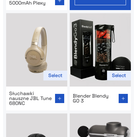
5000mAh Plexy
Select
Select
Go to product page: Słuchawki nauszne JBL Tune 680
Go to product page: Blender
Słuchawki
Blender Blendy
nauszne JBL Tune
GO 3
680NC