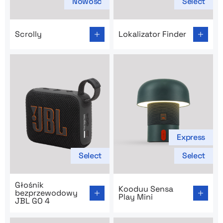
Nowość
Select
Go to product page: Scrolly
Go to product page: Lokaliza
Scrolly
Lokalizator Finder
Express
Select
Select
Go to product page: Głośnik bezprzewodowy JBL GO 4
Go to product page: Kooduu 
Głośnik
Kooduu Sensa
bezprzewodowy
Play Mini
JBL GO 4