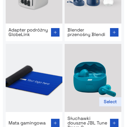
Go to product page: Adapter podróżny GlobeLink
Go to product page: Blender
Adapter podróżny
Blender
GlobeLink
przenośny Blendi
Select
Go to product page: Mata gamingowa
Go to product page: Słucha
Słuchawki
Mata gamingowa
douszne JBL Tune