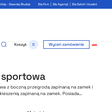
chUp - Dawniej BluzUp
Dla Firm
Dla Agencji
Dla Szkół i Uczelni
Wyceń zamówienie
Koszyk
0
 sportowa
wa z boczną przegrodą zapinaną na zamek i
ieszenią zapinaną na zamek. Posiada
yt i wyściełaną spód. Idealna do zabrania
czy wyjazd.