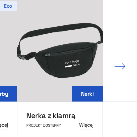
Eco
Nastę
rby
Nerki
Nerka z klamrą
Klasyc
ęcej
Więcej
PRODUKT DOSTĘPNY
PRODUKT DOS