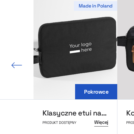
Made in Poland
 slajd
Pokrowce
Klasyczne etui na laptopa
Więcej
PRODUKT DOSTĘPNY
PRO