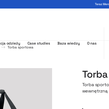
Teraz Mer
ogo - MerchUp
cja odzieży
Case studies
Baza wiedzy
O nas
Torba sportowa
Torba
Torba sporto
wewnętrzną k
wygodny uchw
na siłownie 