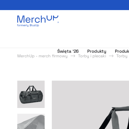
Odzież reklamowa z nadrukiem i gadżety firmowe z l
Święta ’26
Produkty
Produk
MerchUp - merch firmowy
Torby i plecaki
Torby