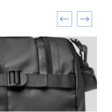
Poprzedni slajd
Następny slajd