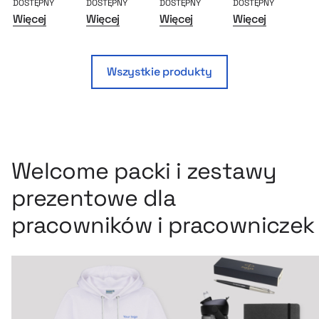
DOSTĘPNY
DOSTĘPNY
DOSTĘPNY
DOSTĘPNY
DO
Więcej
Więcej
Więcej
Więcej
Wi
Wszystkie produkty
Welcome packi i zestawy
prezentowe dla
pracowników i pracowniczek