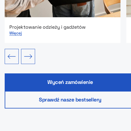
Projektowanie odzieży i gadżetów
Więcej
edni slajd
Następny slajd
Wyceń zamówienie
Sprawdź nasze bestsellery