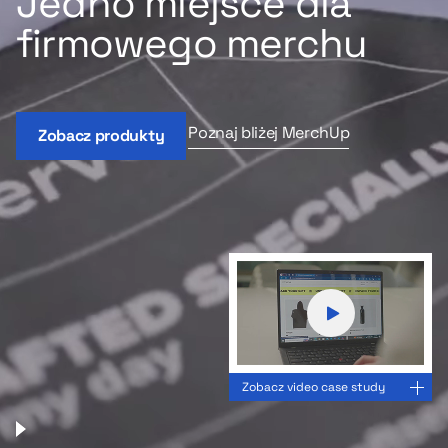
Jedno miejsce dla
firmowego merchu
Poznaj bliżej MerchUp
Zobacz produkty
Zobacz video case study