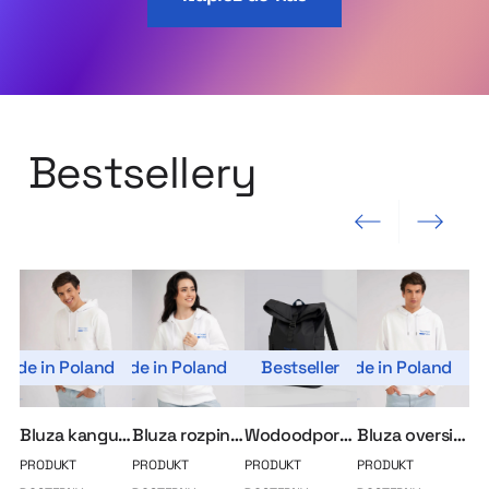
Bestsellery
Poprzedni slajd
Następny slajd
Made in Poland
Made in Poland
Bestseller
Made in Poland
Bluza kangurka MerchUp
Bluza rozpinana MerchUp
Wodoodporny plecak roll-top
Bluza oversize MerchUp
PRODUKT
PRODUKT
PRODUKT
PRODUKT
PR