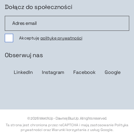
Dołącz do społeczności
Dołącz do społeczności
Akceptuję
politykę prywatności
Obserwuj nas
LinkedIn
Instagram
Facebook
Google
© 2026 MerchUp - Dawniej BluzUp. All rights reserved.
Ta strona jest chroniona przez reCAPTCHA i mają zastosowanie
Polityka
prywatności
oraz
Warunki korzystania z usług Google
.