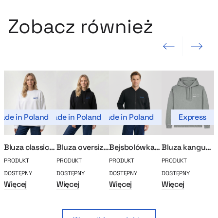
Zobacz również
Poprzedni slajd
Następny sla
ade in Poland
Made in Poland
Made in Poland
Express
Mad
Bluza classic oversized MerchUp
Bluza oversize MerchUp Select
Bejsbolówka classic MerchUp
Bluza kangurka Vintage
PRODUKT
PRODUKT
PRODUKT
PRODUKT
P
DOSTĘPNY
DOSTĘPNY
DOSTĘPNY
DOSTĘPNY
D
Więcej
Więcej
Więcej
Więcej
W