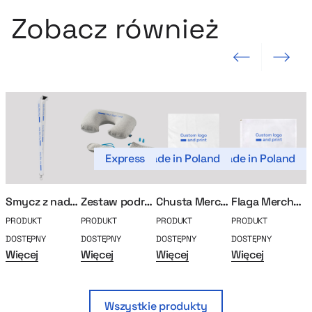
Zobacz również
Poprzedni slajd
Następny sla
Express
Made in Poland
Made in Poland
Smycz z nadrukiem
Zestaw podróżny Mellow
Chusta MerchUp
Flaga MerchUp
PRODUKT
PRODUKT
PRODUKT
PRODUKT
P
DOSTĘPNY
DOSTĘPNY
DOSTĘPNY
DOSTĘPNY
D
Więcej
Więcej
Więcej
Więcej
W
Wszystkie produkty