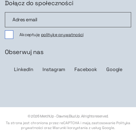
Dołącz do społeczności
Dołącz do społeczności
Akceptuję
politykę prywatności
Obserwuj nas
LinkedIn
Instagram
Facebook
Google
© 2026 MerchUp - Dawniej BluzUp. All rights reserved.
Ta strona jest chroniona przez reCAPTCHA i mają zastosowanie
Polityka
prywatności
oraz
Warunki korzystania z usług Google
.