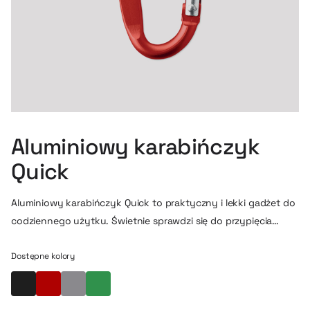
Aluminiowy karabińczyk
Quick
Aluminiowy karabińczyk Quick to praktyczny i lekki gadżet do
codziennego użytku. Świetnie sprawdzi się do przypięcia
kluczy, zawieszenia pokrowca na butelkę lub innych
drobnych akcesoriów. Wykonany z trwałego aluminium, łączy
Dostępne kolory
funkcjonalność z prostym, uniwersalnym designem. Dzięki
Czarny
Czerwony
Srebrny
Zielony
kompaktowym wymiarom jest wygodny w noszeniu i nie