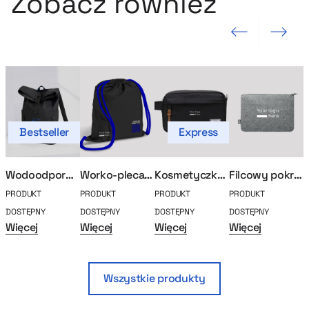
Zobacz również
Poprzedni slajd
Następny sla
Bestseller
Express
Wodoodporny plecak roll-top
Worko-plecak MerchUp
Kosmetyczka Herschel
Filcowy pokrowiec na laptopa
PRODUKT
PRODUKT
PRODUKT
PRODUKT
P
DOSTĘPNY
DOSTĘPNY
DOSTĘPNY
DOSTĘPNY
D
Więcej
Więcej
Więcej
Więcej
W
Wszystkie produkty