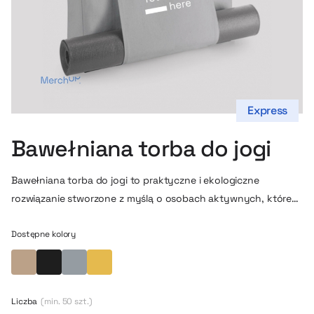
Express
Bawełniana torba do jogi
Bawełniana torba do jogi to praktyczne i ekologiczne
rozwiązanie stworzone z myślą o osobach aktywnych, które
cenią wygodę, trwałość oraz naturalne materiały. Wykonana
w 100% z wysokiej jakości bawełny organicznej o wysokiej
Dostępne kolory
gramaturze, zapewnia wytrzymałość oraz komfort
Beżowy
Czarny
Jasno szary
żółty
codziennego użytkowania, jednocześnie stanowiąc przyjazną
środowisku alternatywę dla syntetycznych pokrowców na
Liczba
(min. 50 szt.)
maty treningowe. Klasyczny, minimalistyczny design sprawia,