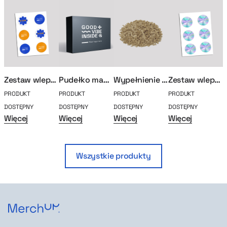
Zestaw wlepek
Pudełko magnetyczne L
Wypełnienie pudełka (craft)
Zestaw wlepek holograficznych
PRODUKT
PRODUKT
PRODUKT
PRODUKT
P
DOSTĘPNY
DOSTĘPNY
DOSTĘPNY
DOSTĘPNY
D
Więcej
Więcej
Więcej
Więcej
W
Wszystkie produkty