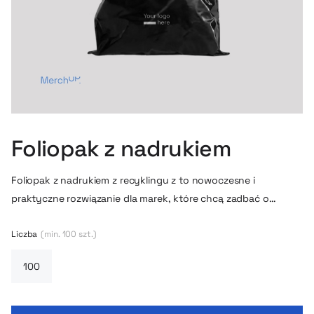
Foliopak z nadrukiem
Foliopak z nadrukiem z recyklingu z to nowoczesne i
praktyczne rozwiązanie dla marek, które chcą zadbać o
profesjonalny wygląd przesyłek i jednocześnie podkreślić
ekologiczne podejście do biznesu. Czarna folia z
Liczba
(min. 100 szt.)
minimalistycznym nadrukiem prezentuje się bardzo
estetycznie i premium, dzięki czemu już od pierwszego
kontaktu buduje pozytywne doświadczenie klienta lub
odbiorcy paczki.