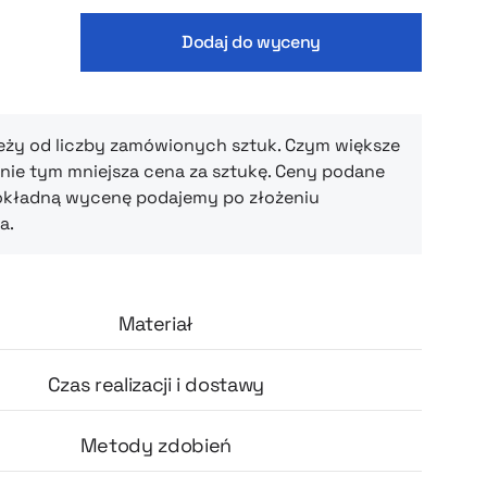
godne podłączanie urządzeń, a wyświetlacz
moc ładowania w czasie rzeczywistym dodaje
Dodaj do wyceny
lności i technologicznego charakteru.
nanie, minimalistyczny design i uniwersalne
 sprawiają, że to doskonały gadżet dla osób
kość, wygodę i nowoczesny styl.
eży od liczby zamówionych sztuk. Czym większe
ie tym mniejsza cena za sztukę. Ceny podane
okładną wycenę podajemy po złożeniu
a.
Materiał
Czas realizacji i dostawy
Metody zdobień