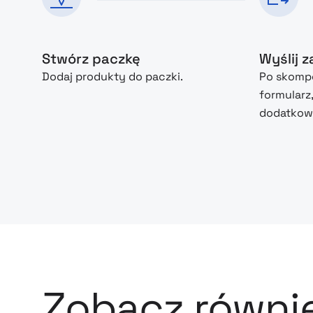
Stwórz paczkę
Wyślij 
Dodaj produkty do paczki.
Po skompo
formularz
dodatkowe
Zobacz równi