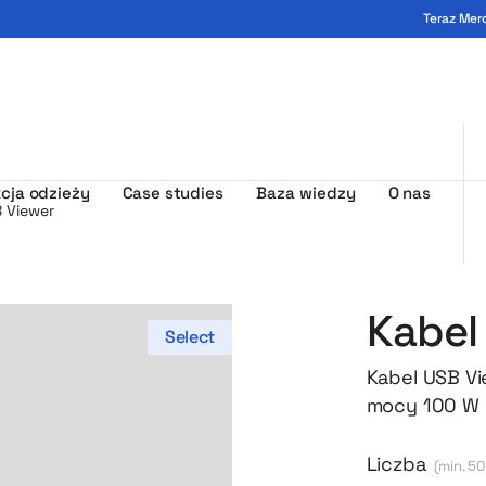
Teraz Mer
ogo - MerchUp
cja odzieży
Case studies
Baza wiedzy
O nas
 Viewer
Kabel
Select
Kabel USB V
mocy 100 W 
i praktyczne
biurze, jak 
Liczba
(min. 50