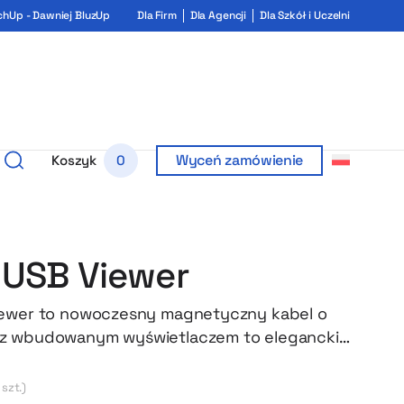
chUp - Dawniej BluzUp
Dla Firm
Dla Agencji
Dla Szkół i Uczelni
Wyceń zamówienie
Koszyk
0
 USB Viewer
iewer to nowoczesny magnetyczny kabel o
z wbudowanym wyświetlaczem to eleganckie
 akcesorium, które sprawdzi się zarówno w
i w domu. Magnetyczne złącze umożliwia
 szt.)