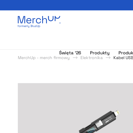
Odzież reklamowa z nadrukiem i gadżety firmowe z l
Święta ’26
Produkty
Produk
MerchUp - merch firmowy
Elektronika
Kabel USB