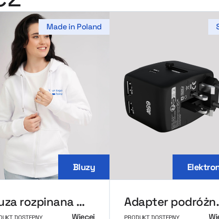
Made in Poland
Bluzy
Elektro
Bluza rozpinana MerchUp
Adapter
Więcej
Wi
DUKT DOSTĘPNY
PRODUKT DOSTĘPNY