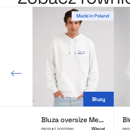
Made in Poland
 slajd
Bluzy
Bluza oversize MerchUp
Więcej
PRODUKT DOSTĘPNY
PRO