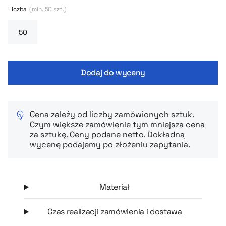
odporny na korozję, łatwy do utrzymania w czystości i nie
Liczba
(min. 50 szt.)
wpływa na smak napoju — więc kawa, herbata czy napój
izotoniczny smakują zawsze tak, jak powinny.
Dodaj do wyceny
Cena zależy od liczby zamówionych sztuk.
Czym większe zamówienie tym mniejsza cena
za sztukę. Ceny podane netto. Dokładną
wycenę podajemy po złożeniu zapytania.
Materiał
Czas realizacji zamówienia i dostawa