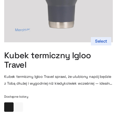
Select
Kubek termiczny Igloo
Travel
Kubek termiczny Igloo Travel sprawi, że ulubiony napój będzie
z Tobą dłużej i wygodniej niż kiedykolwiek wcześniej — idealny
na długie dojazdy, podróże, pracę czy aktywny dzień na
świeżym powietrzu. Zaprojektowany z myślą o maksymalnym
Dostępne kolory
komforcie użytkowania, łączy solidną budowę ze stali
Czarny
Biały
nierdzewnej z ergonomiczną konstrukcją, dzięki czemu jest