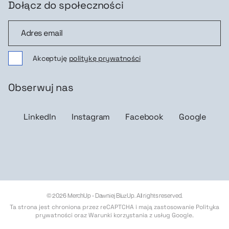
Dołącz do społeczności
Dołącz do społeczności
Akceptuję
politykę prywatności
Obserwuj nas
LinkedIn
Instagram
Facebook
Google
© 2026 MerchUp - Dawniej BluzUp. All rights reserved.
Ta strona jest chroniona przez reCAPTCHA i mają zastosowanie
Polityka
prywatności
oraz
Warunki korzystania z usług Google
.