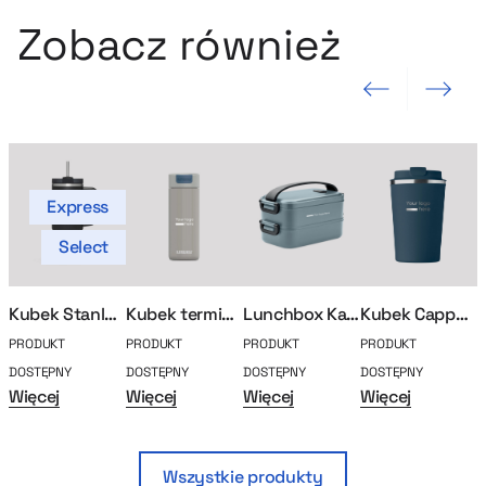
Zobacz również
Poprzedni slajd
Następny sla
Express
Select
Kubek Stanley Quencher
Kubek termiczny Kambukka Olympus 500ml
Lunchbox Kasper
Kubek Cappucina
PRODUKT
PRODUKT
PRODUKT
PRODUKT
P
DOSTĘPNY
DOSTĘPNY
DOSTĘPNY
DOSTĘPNY
D
Więcej
Więcej
Więcej
Więcej
W
Wszystkie produkty