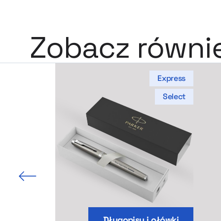
Zobacz równi
Express
Select
 slajd
Długopisy i ołówki