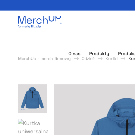
Odzież reklamowa z nadrukiem i gadżety firmowe z l
O nas
Produkty
Produkc
MerchUp - merch firmowy
Odzież
Kurtki
Kur