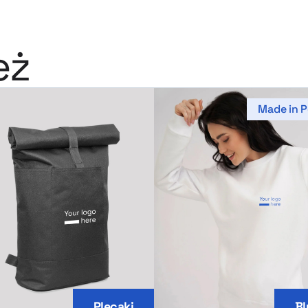
eż
Made in P
Plecaki
Bl