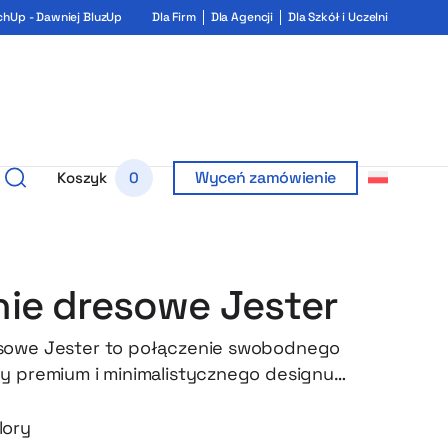
chUp - Dawniej BluzUp
Dla Firm
Dla Agencji
Dla Szkół i Uczelni
Wyceń zamówienie
Koszyk
0
ie dresowe Jester
sowe Jester to połączenie swobodnego
y premium i minimalistycznego designu
o miejskim lifestylem. Wykonane z wysokiej
bszej dzianiny o gramaturze 320 GSM
lory