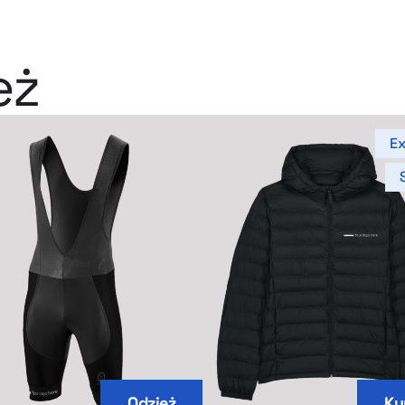
eż
Ex
Odzież
Ku