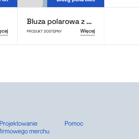
Bluza polarowa z kapturem MerchUp
Kurtka
ęcej
Więcej
PRODUKT DOSTĘPNY
PRODUKT DOS
Projektowanie
Pomoc
firmowego merchu