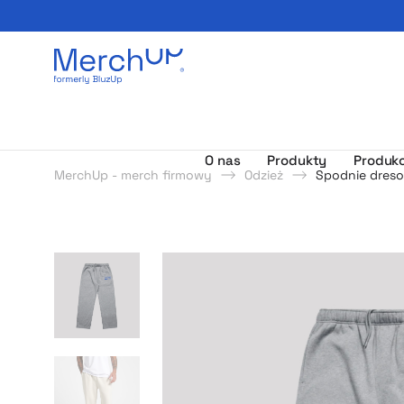
Odzież reklamowa z nadrukiem i gadżety firmowe z l
O nas
Produkty
Produkc
MerchUp - merch firmowy
Odzież
Spodnie dreso