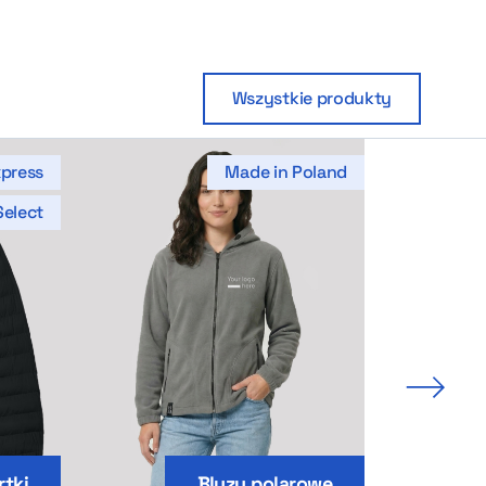
Wszystkie produkty
press
Made in Poland
Select
Nastę
rtki
Bluzy polarowe