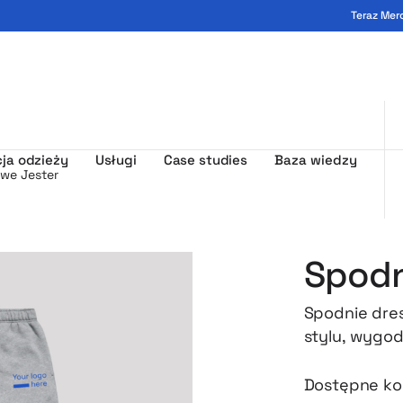
Teraz Mer
ogo - MerchUp
ja odzieży
Usługi
Case studies
Baza wiedzy
we Jester
Spodn
Spodnie dre
stylu, wygod
inspirowaneg
jakości, gru
Dostępne ko