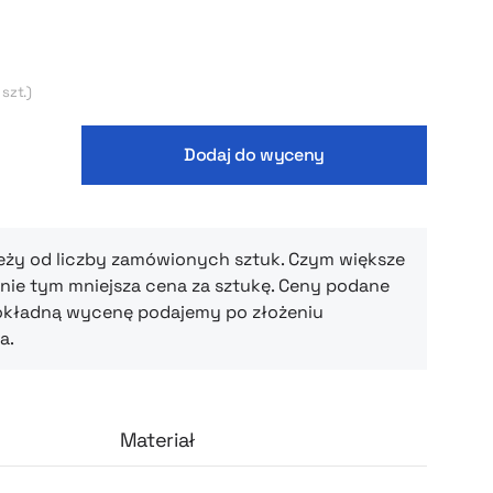
yjątkowy komfort noszenia oraz przyjemne
kości przez cały dzień. Luźniejszy fason bez
ary melanż
rzy nogawkach nadaje im nowoczesny,
ualowy charakter, który świetnie wpisuje się w
 szt.)
endy streetwearowe.
Dodaj do wyceny
eży od liczby zamówionych sztuk. Czym większe
ie tym mniejsza cena za sztukę. Ceny podane
okładną wycenę podajemy po złożeniu
a.
Materiał