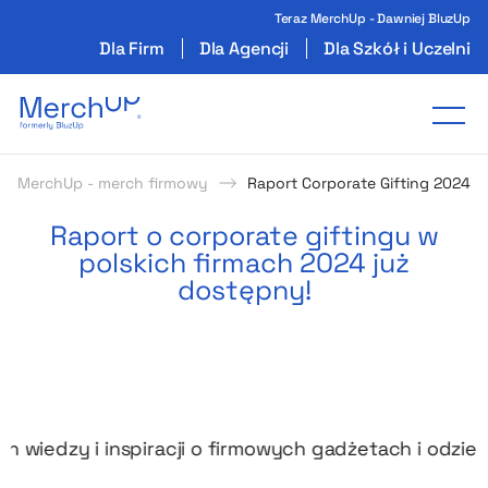
Teraz MerchUp - Dawniej BluzUp
Dla Firm
Dla Agencji
Dla Szkół i Uczelni
Odzież reklamowa z nadrukiem i gadżety firmo
Tog
MerchUp - merch firmowy
Raport Corporate Gifting 2024
Raport o corporate giftingu w
polskich firmach 2024 już
dostępny!
 wiedzy i inspiracji o firmowych gadżetach i odzieży!