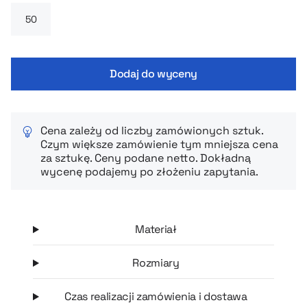
część luzackiej stylizacji. Klasyczny krój i subtelne detale
sprawiają, że prezentuje się schludnie i nowocześnie —
idealny, jeśli cenisz funkcjonalność przy codziennym
komforcie.
Dodaj do wyceny
Cena zależy od liczby zamówionych sztuk.
Czym większe zamówienie tym mniejsza cena
za sztukę. Ceny podane netto. Dokładną
wycenę podajemy po złożeniu zapytania.
Materiał
Rozmiary
Czas realizacji zamówienia i dostawa