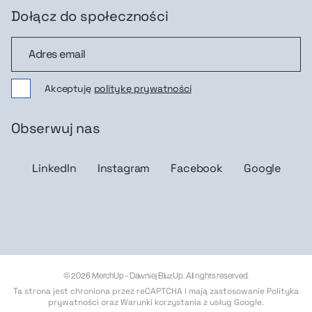
Dołącz do społeczności
Dołącz do społeczności
Akceptuję
politykę prywatności
Obserwuj nas
LinkedIn
Instagram
Facebook
Google
© 2026 MerchUp - Dawniej BluzUp. All rights reserved.
Ta strona jest chroniona przez reCAPTCHA i mają zastosowanie
Polityka
prywatności
oraz
Warunki korzystania z usług Google
.