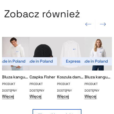
Zobacz również
Poprzedni slajd
Następny sla
ade in Poland
Made in Poland
Express
Made in Poland
Mad
Bluza kangurka MerchUp
Czapka Fisher
Koszula damska
Bluza kangurka boxy MerchUp
PRODUKT
PRODUKT
PRODUKT
PRODUKT
P
DOSTĘPNY
DOSTĘPNY
DOSTĘPNY
DOSTĘPNY
D
Więcej
Więcej
Więcej
Więcej
W