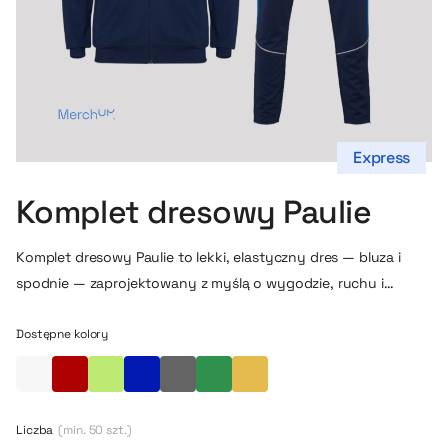
Express
Komplet dresowy Paulie
Komplet dresowy Paulie to lekki, elastyczny dres — bluza i
spodnie — zaprojektowany z myślą o wygodzie, ruchu i
swobodnym stylu. Bluza ma zamek na całej długości, wysoki
kołnierz, kieszenie, ściągacze w mankietach i pasie, a spodnie
Dostępne kolory
– elastyczną talię z sznurkiem i boczne panele z
Biały
Czerwony
Limonkowy
Niebieski
Szary
Zielony
żółty
kontrastowym przeszyciem. Całość wykonana z
oddychającego, syntetycznego materiału co czyni dres
Liczba
(min. 50 szt.)
praktycznym do treningu, codziennego noszenia lub jako