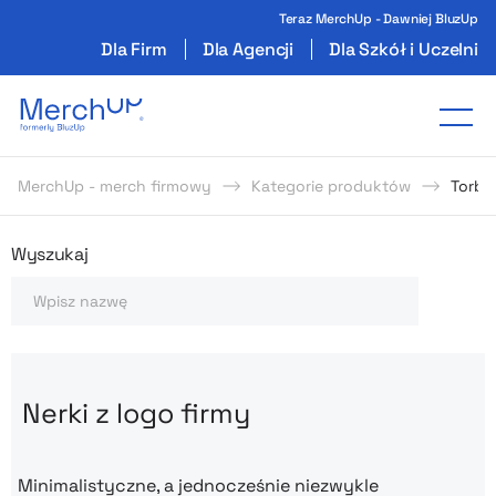
Teraz MerchUp - Dawniej BluzUp
Dla Firm
Dla Agencji
Dla Szkół i Uczelni
Odzież reklamowa z nadrukiem i gadżety firmo
Tog
MerchUp - merch firmowy
Kategorie produktów
Torby 
Odzież reklamowa z nadrukie
Wyszukaj
Szukaj
Nerki z logo firmy
Minimalistyczne, a jednocześnie niezwykle