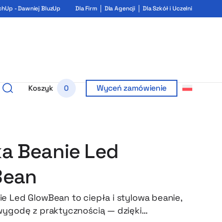
chUp - Dawniej BluzUp
Dla Firm
Dla Agencji
Dla Szkół i Uczelni
Wyceń zamówienie
Koszyk
0
a Beanie Led
Bean
e Led GlowBean to ciepła i stylowa beanie,
wygodę z praktycznością — dzięki