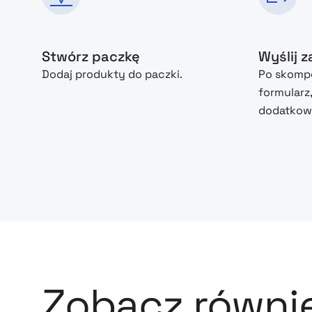
Stwórz paczkę
Wyślij 
Dodaj produkty do paczki.
Po skompo
formularz
dodatkowe
Zobacz równi