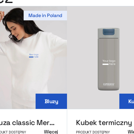
Made in Poland
Bluzy
Ku
Bluza classic MerchUp
K
Więcej
Wi
DUKT DOSTĘPNY
PRODUKT DOSTĘPNY