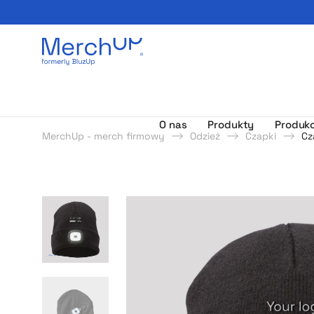
Odzież reklamowa z nadrukiem i gadżety firmowe z l
O nas
Produkty
Produkc
MerchUp - merch firmowy
Odzież
Czapki
Cz