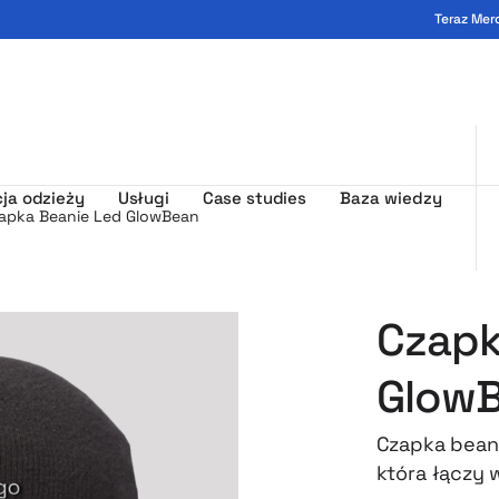
Teraz Mer
ogo - MerchUp
ja odzieży
Usługi
Case studies
Baza wiedzy
apka Beanie Led GlowBean
Czapk
Glow
Czapka beani
która łączy 