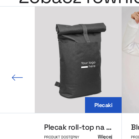
 slajd
Plecaki
Plecak roll-top na laptopa
Więcej
PRODUKT DOSTĘPNY
PRO