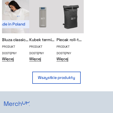
ade in Poland
Bluza classic MerchUp
Kubek termiczny Kambukka Olympus 500ml
Plecak roll-top na laptopa
PRODUKT
PRODUKT
PRODUKT
DOSTĘPNY
DOSTĘPNY
DOSTĘPNY
Więcej
Więcej
Więcej
Wszystkie produkty