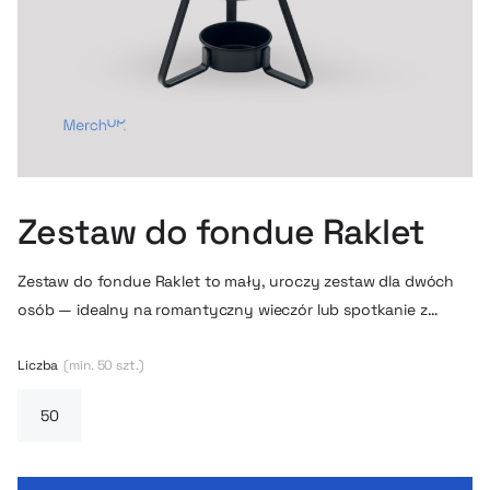
Zestaw do fondue Raklet
Zestaw do fondue Raklet to mały, uroczy zestaw dla dwóch
osób — idealny na romantyczny wieczór lub spotkanie z
przyjaciółmi. Składa się z ceramicznej miseczki o pojemności
240 ml, dwóch metalowych widelczyków z drewnianymi
Liczba
(min. 50 szt.)
uchwytami oraz podstawki na tealight. Prosty design w
białym kolorze pasuje do każdej okazji.