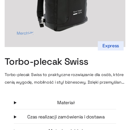
Express
Torbo-plecak Swiss
Torbo-plecak Swiss to praktyczne rozwiązanie dla osób, które
cenią wygodę, mobilność i styl biznesowy. Dzięki przemyślanej
konstrukcji 2w1 produkt można nosić na kilka sposobów –
jako plecak, torbę na ramię lub klasyczną torbę do ręki, co
Materiał
sprawia, że doskonale sprawdzi się zarówno w pracy, jak i w
podróży. Model wyposażono w miękką, bezpieczną przegrodę
Czas realizacji zamówienia i dostawa
na laptop o przekątnej do 15”, która chroni sprzęt podczas
codziennego użytkowania. Wewnątrz znajdują się także