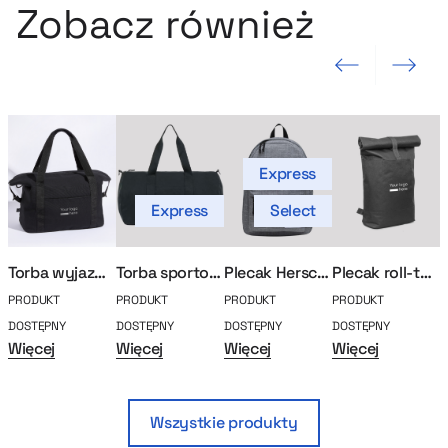
Zobacz również
Poprzedni slajd
Następny sla
Express
Express
Select
Torba wyjazdowa
Torba sportowa Duffle Commuter
Plecak Herschel Classic
Plecak roll-top na laptopa
PRODUKT
PRODUKT
PRODUKT
PRODUKT
P
DOSTĘPNY
DOSTĘPNY
DOSTĘPNY
DOSTĘPNY
D
Więcej
Więcej
Więcej
Więcej
W
Wszystkie produkty