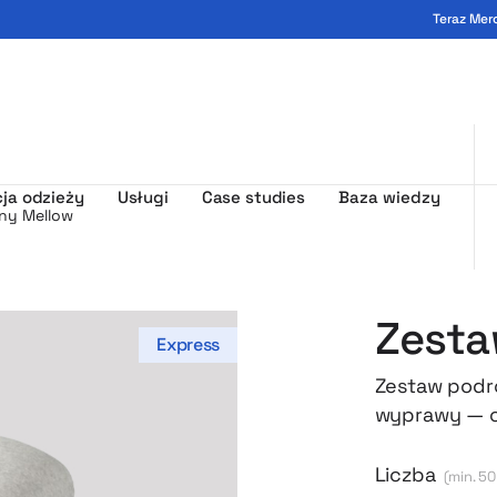
Teraz Mer
ogo - MerchUp
ja odzieży
Usługi
Case studies
Baza wiedzy
ny Mellow
Zesta
Express
Zestaw podró
wyprawy — c
czy autokare
nadmuchiwan
Liczba
(min. 50