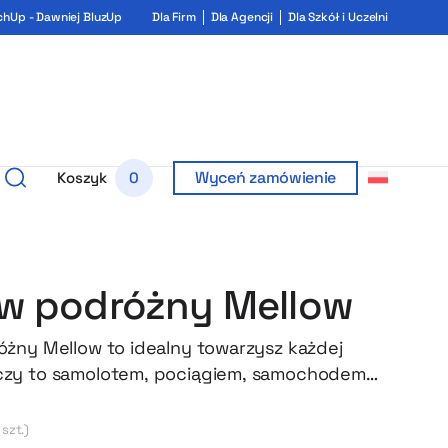
chUp - Dawniej BluzUp
Dla Firm
Dla Agencji
Dla Szkół i Uczelni
Wyceń zamówienie
Koszyk
0
w podróżny Mellow
żny Mellow to idealny towarzysz każdej
zy to samolotem, pociągiem, samochodem
m. W eleganckim etui znajdziesz miękką,
ą poduszkę pod kark, delikatną maskę na
 szt.)