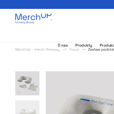
Odzież reklamowa z nadrukiem i gadżety firmowe z l
O nas
Produkty
Produkc
MerchUp - merch firmowy
Travel
Zestaw podróż