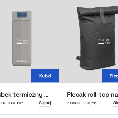
Kubki
Ple
Kubek termiczny Kambukka Olympus 500ml
Więcej
Wi
DUKT DOSTĘPNY
PRODUKT DOSTĘPNY