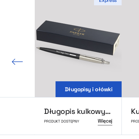
Express
 slajd
Długopisy i ołówki
Długopis kulkowy Parker z recyklingu
Więcej
PRODUKT DOSTĘPNY
PRO