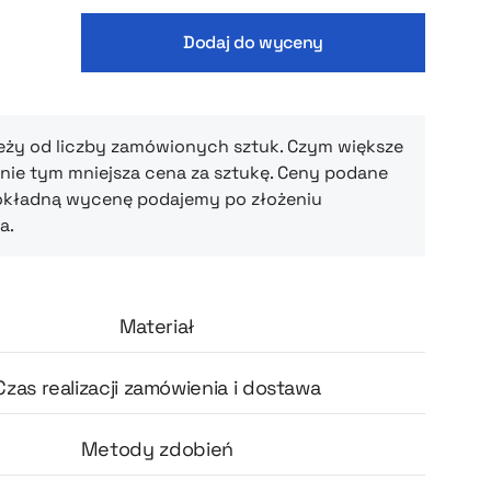
cą światło oraz zatyczki do uszu, które
ciąć się od hałasu i błysków nawet w
Dodaj do wyceny
ruchliwym otoczeniu. Całość wykonana jest z
rzyjemnego materiału (poliester + bawełna),
że zestaw łatwo zmieści się w podręcznej
plecaku. Dzięki niemu każda podróż staje się
eży od liczby zamówionych sztuk. Czym większe
ie tym mniejsza cena za sztukę. Ceny podane
dziwego odpoczynku — idealny na drzemkę w
okładną wycenę podajemy po złożeniu
aks po długim locie czy regenerację po
a.
 dniu
Materiał
Czas realizacji zamówienia i dostawa
Metody zdobień