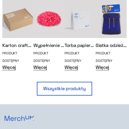
Karton craftowy
Wypełnienie pudełka (kolor)
Torba papierowa premium custom
Siatka odzieżowa
PRODUKT
PRODUKT
PRODUKT
PRODUKT
P
DOSTĘPNY
DOSTĘPNY
DOSTĘPNY
DOSTĘPNY
D
Więcej
Więcej
Więcej
Więcej
W
Wszystkie produkty