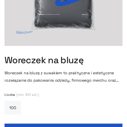
Woreczek na bluzę
Woreczek na bluzę z suwakiem to praktyczne i estetyczne
rozwiązanie do pakowania odzieży, firmowego merchu oraz
produktów premium. Dzięki minimalistycznemu,
półtransparentnemu wykończeniu prezentują się
Liczba
(min. 100 szt.)
nowocześnie i schludnie, jednocześnie chroniąc zawartość
przed kurzem, wilgocią i zabrudzeniami. Świetnie sprawdzą się
jako dodatkowe opakowanie do hoodie, akcesoriów czy
zestawów prezentowych dla pracowników i klientów.