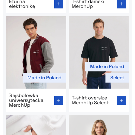
Etui na
T-shirt damski
elektronikę
MerchUp
Made in Poland
Made in Poland
Select
Go to product page: Bejsbolówka uniwersytecka Merc
Go to product page: T-shirt
Bejsbolówka
T-shirt oversize
uniwersytecka
MerchUp Select
MerchUp