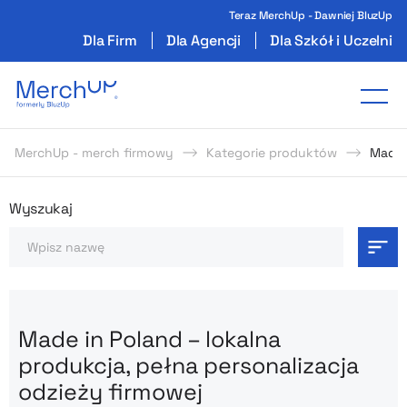
Teraz MerchUp - Dawniej BluzUp
Dla Firm
Dla Agencji
Dla Szkół i Uczelni
Odzież reklamowa z nadrukiem i gadżety firmo
Tog
MerchUp - merch firmowy
Kategorie produktów
Made 
Odzież reklamowa z nadrukie
Wyszukaj
Szukaj
Made in Poland – lokalna
produkcja, pełna personalizacja
odzieży firmowej