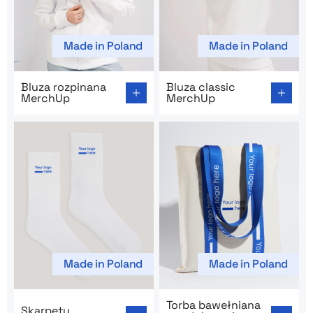
Made in Poland
Made in Poland
Go to product page: Bluza rozpinana MerchUp
Go to product page: Bluza c
Bluza rozpinana
Bluza classic
MerchUp
MerchUp
Made in Poland
Made in Poland
Go to product page: Skarpety półfrotte
Go to product page: Torba 
Torba bawełniana
Skarpety