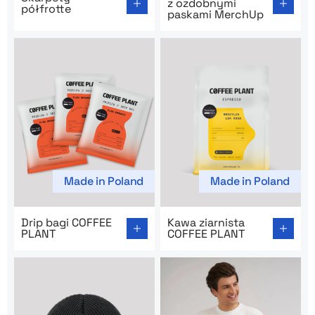
z ozdobnymi
półfrotte
paskami MerchUp
Made in Poland
Made in Poland
Go to product page: Drip bagi COFFEE PLANT
Go to product page: Kawa z
Drip bagi COFFEE
Kawa ziarnista
PLANT
COFFEE PLANT