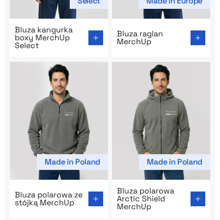
Select
Made in Europe
Go to product page: Bluza kangurka boxy MerchUp Sel
Go to product page: Bluza 
Bluza kangurka
Bluza raglan
boxy MerchUp
MerchUp
Select
Made in Poland
Made in Poland
Go to product page: Bluza polarowa ze stójką MerchUp
Go to product page: Bluza p
Bluza polarowa
Bluza polarowa ze
Arctic Shield
stójką MerchUp
MerchUp