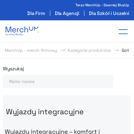
Teraz MerchUp - Dawniej BluzUp
Dla Firm
Dla Agencji
Dla Szkół i Uczelni
Odzież reklamowa z nadrukiem i gadżety firmo
Tog
MerchUp - merch firmowy
Kategorie produktów
Gotow
Odzież reklamowa z nadrukie
Wyszukaj
Szukaj
Wyjazdy integracyjne
Wyjazdy integracyjne – komfort i