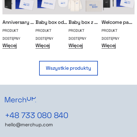
Anniversary Box – 10 lat
Baby box odkrywca
Baby box z misiem
Welcome pack Standard
PRODUKT
PRODUKT
PRODUKT
PRODUKT
P
DOSTĘPNY
DOSTĘPNY
DOSTĘPNY
DOSTĘPNY
D
Więcej
Więcej
Więcej
Więcej
W
Wszystkie produkty
+48 733 080 840
hello@merchup.com