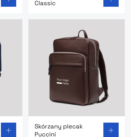
Classic
k podróżny Cabin
Go to product page: Skórzany plecak Pu
Skórzany plecak
Puccini