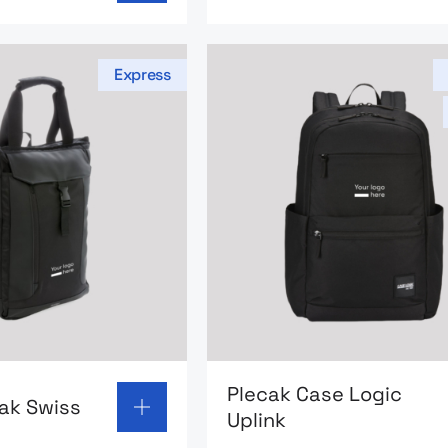
Express
 page: Torbo-plecak Swiss
Go to product page: Plecak
Plecak Case Logic
ak Swiss
Uplink