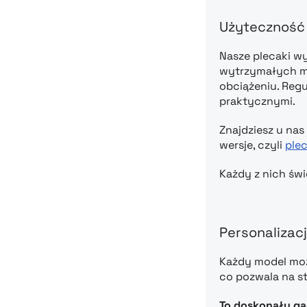
Użyteczność 
Nasze plecaki w
wytrzymałych ma
obciążeniu. Regu
praktycznymi.
Znajdziesz u nas
wersje, czyli
plec
Każdy z nich świ
Personalizac
Każdy model moż
co pozwala na st
To doskonały gad