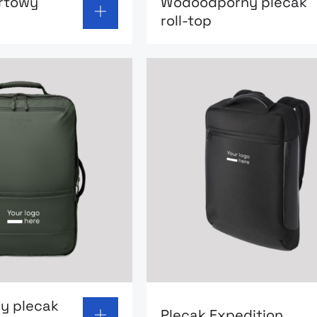
rtowy
Wodoodporny plecak
roll-top
 page: Materiałowy plecak Puccini
Go to product page: Plecak
y plecak
Plecak Expedition