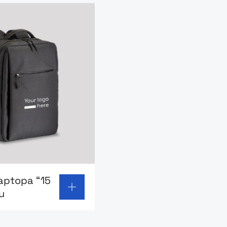
page: Plecak na laptopa “15 z recyklingu
laptopa “15
u