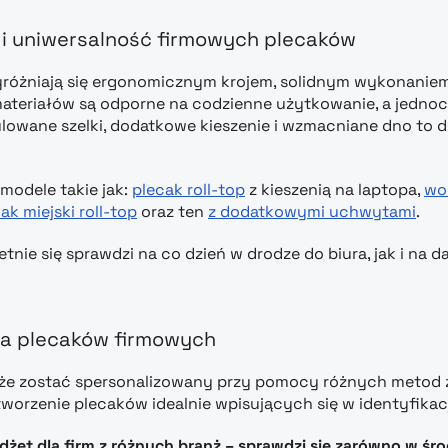
i uniwersalność firmowych plecaków
yróżniają się ergonomicznym krojem, solidnym wykonaniem
teriałów są odporne na codzienne użytkowanie, a jednoc
lowane szelki, dodatkowe kieszenie i wzmacniane dno to det
 modele takie jak:
plecak roll-top
z kieszenią na laptopa,
wo
ak miejski roll-top
oraz ten
z dodatkowymi uchwytami
.
etnie się sprawdzi na co dzień w drodze do biura, jak i na d
ja plecaków firmowych
e zostać spersonalizowany przy pomocy różnych metod zna
worzenie plecaków idealnie wpisujących się w identyfikac
żet dla firm z różnych branż – sprawdzi się zarówno w śr