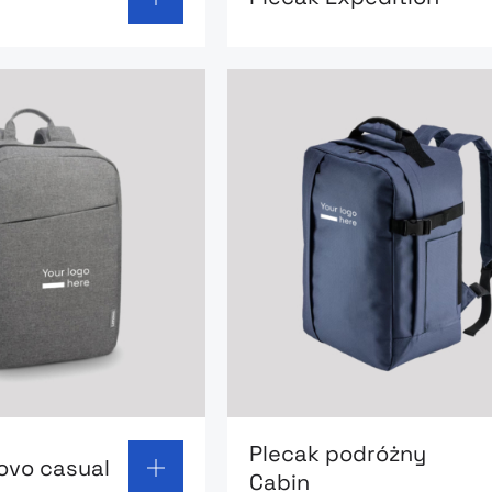
 page: Plecak Lenovo casual
Go to product page: Pleca
Plecak podróżny
ovo casual
Cabin