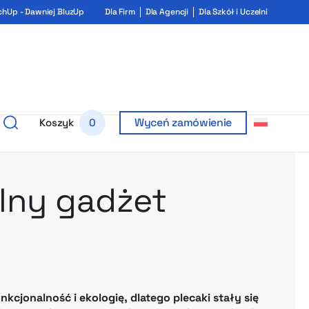
chUp - Dawniej BluzUp
Dla Firm
Dla Agencji
Dla Szkół i Uczelni
Wyceń zamówienie
Koszyk
0
rukiem i ga
alny gadżet
cjonalność i ekologię, dlatego plecaki stały się