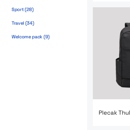
Sport
(
28
)
Travel
(
34
)
Welcome pack
(
9
)
Go to product 
Plecak Thul