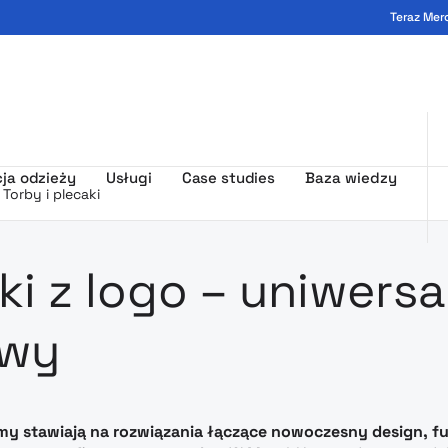
Teraz Mer
ogo - MerchUp
ja odzieży
Usługi
Case studies
Baza wiedzy
Torby i plecaki
amowa z nad
ki z logo – uniwers
owy
y stawiają na rozwiązania łączące nowoczesny design, funk