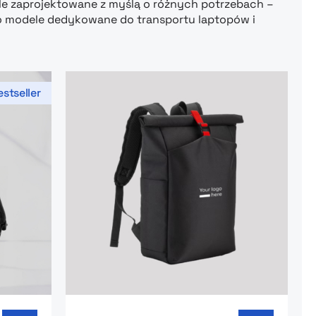
e zaprojektowane z myślą o różnych potrzebach –
o modele dedykowane do transportu laptopów i
stseller
dporny plecak roll-top
Go to product page: Plecak na laptopa 1