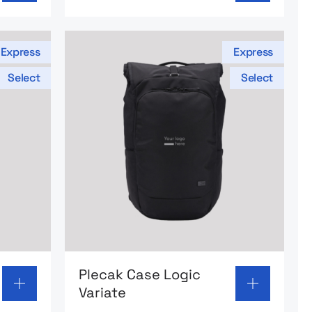
Express
Express
Select
Select
 Case Logic Uplink
Go to product page: Plecak Case Logic V
Plecak Case Logic
Variate