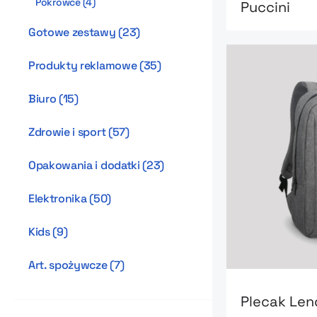
Pokrowce
(
4
)
Puccini
Gotowe zestawy
(
23
)
Produkty reklamowe
(
35
)
Biuro
(
15
)
Zdrowie i sport
(
57
)
Opakowania i dodatki
(
23
)
Elektronika
(
50
)
Kids
(
9
)
Art. spożywcze
(
7
)
Go to product
Plecak Len