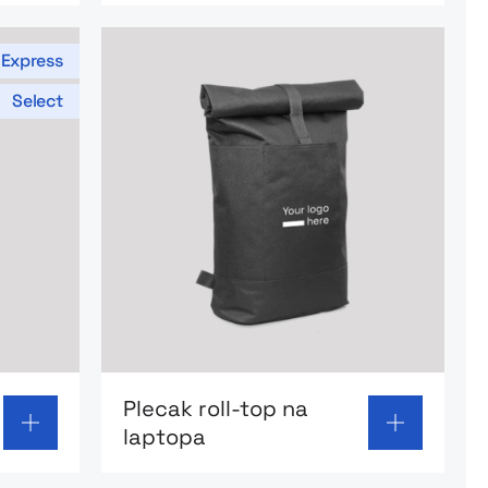
Express
Select
 Thule Achiever
Go to product page: Plecak roll-top na 
Plecak roll-top na
laptopa