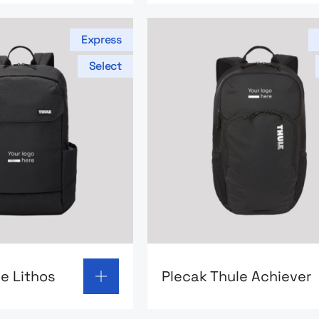
Express
Select
page: Plecak Thule Lithos
Go to product page: Plecak
e Lithos
Plecak Thule Achiever