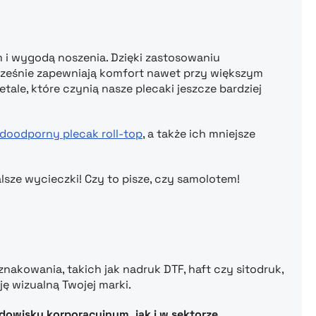
 i wygodą noszenia. Dzięki zastosowaniu
ześnie zapewniają komfort nawet przy większym
ale, które czynią nasze plecaki jeszcze bardziej
doodporny plecak roll-top
, a także ich mniejsze
alsze wycieczki! Czy to pisze, czy samolotem!
kowania, takich jak nadruk DTF, haft czy sitodruk,
ję wizualną Twojej marki.
odowisku korporacyjnym, jak i w sektorze