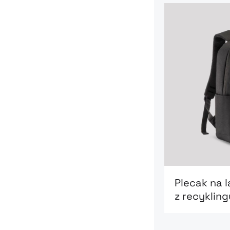
Go to product 
Plecak na 
z recykling