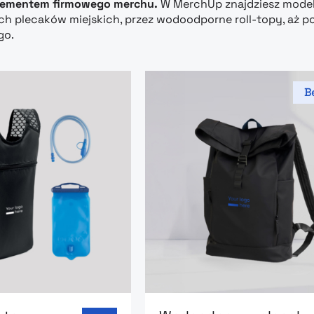
lementem firmowego merchu.
W MerchUp znajdziesz model
 plecaków miejskich, przez wodoodporne roll-topy, aż p
go.
Be
 page: Plecak sportowy Hydration
Go to product page: Wodoo