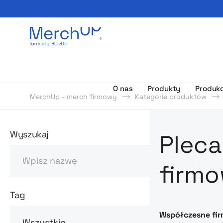
Odzież reklamowa z nadrukiem i gadżety firmowe z l
O nas
Produkty
Produkc
MerchUp - merch firmowy
Kategorie produktów
Odzież rekl
Wyszukaj
Pleca
Szukaj
firm
Tag
Współczesne firm