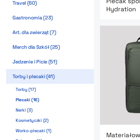
Plecak spo
Travel
(
60
)
Hydration
Gastronomia
(
23
)
Art. dla zwierząt
(
7
)
Merch dla Szkół
(
25
)
Jedzenie i Picie
(
51
)
Torby i plecaki
(
41
)
Torby
(
17
)
Plecaki
(
16
)
Nerki
(
3
)
Kosmetyczki
(
2
)
Go to product
Worko-plecaki
(
1
)
Materiałow