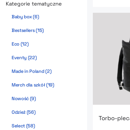
Kategorie tematyczne
Baby box
(
6
)
Bestsellers
(
15
)
Eco
(
12
)
Eventy
(
22
)
Made in Poland
(
2
)
Merch dla szkół
(
19
)
Nowość
(
9
)
Go to product
Odzież
(
56
)
Torbo-plec
Select
(
58
)