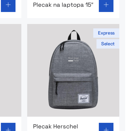
Plecak na laptopa 15″
Express
Select
 Expedition
Go to product page: Plecak Herschel Cla
Plecak Herschel