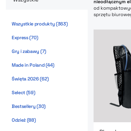
nieodłącznym e
od kompaktowych
sprzętu biurowe
Wszystkie produkty
(
363
)
Express
(
70
)
Gry i zabawy
(
7
)
Made in Poland
(
44
)
Święta 2026
(
62
)
Select
(
59
)
Bestsellery
(
30
)
Odzież
(
88
)
Go to product