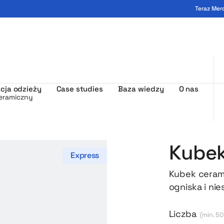
Teraz Mer
ogo - MerchUp
cja odzieży
Case studies
Baza wiedzy
O nas
eramiczny
Kubek
Express
Kubek ceram
ogniska i ni
czy herbaty.
Liczba
(min. 50