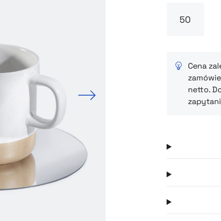
Cena zal
zamówien
netto. D
Next
zapytani