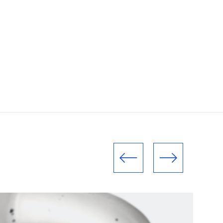
Poprzedni slajd
Następny slajd