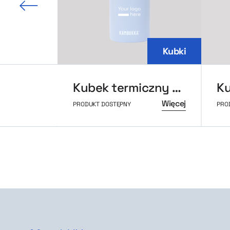
 slajd
Kubki
Kubek termiczny Kambukka Dupla 750ml
Ku
Więcej
PRODUKT DOSTĘPNY
PRO