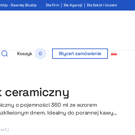
chUp - Dawniej BluzUp
Dla Firm
Dla Agencji
Dla Szkół i Uczelni
Wyceń zamówienie
Koszyk
0
 ceramiczny
iczny o pojemności 360 ml ze wzorem
eszkliwionym dnem. Idealny do porannej kawy
 szt.)