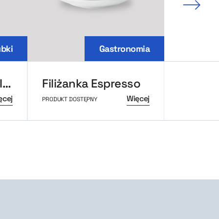
Nastę
bki
Gastronomia
Kubek termiczny Igloo Travel
Filiżanka Espresso
ęcej
Więcej
PRODUKT DOSTĘPNY
PRODUKT DOS