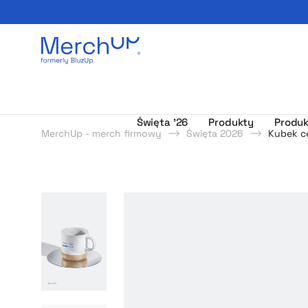
Odzież reklamowa z nadrukiem i gadżety firmowe z l
Święta ’26
Produkty
Produk
MerchUp - merch firmowy
Święta 2026
Kubek c