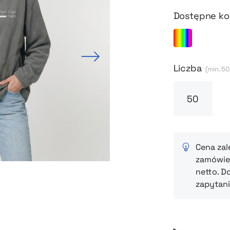
doskonale ja
Możesz wybra
Dostępne ko
się w identyf
Next
Liczba
(min. 50
Cena zal
zamówien
netto. D
zapytani