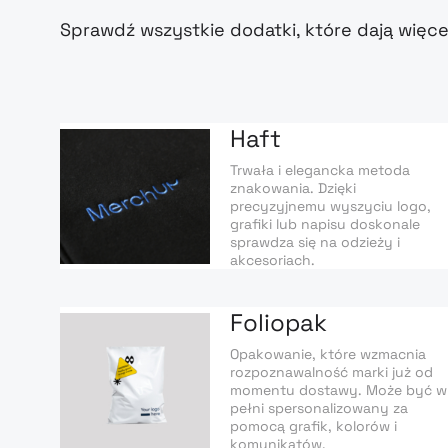
Sprawdź wszystkie dodatki, które dają więce
Haft
Trwała i elegancka metoda
znakowania. Dzięki
precyzyjnemu wyszyciu logo,
grafiki lub napisu doskonale
sprawdza się na odzieży i
akcesoriach.
Foliopak
Opakowanie, które wzmacnia
rozpoznawalność marki już od
momentu dostawy. Może być w
pełni spersonalizowany za
pomocą grafik, kolorów i
komunikatów.