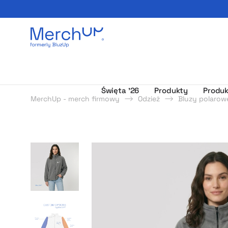
Odzież reklamowa z nadrukiem i gadżety firmowe z l
Święta ’26
Produkty
Produk
MerchUp - merch firmowy
Odzież
Bluzy polarow