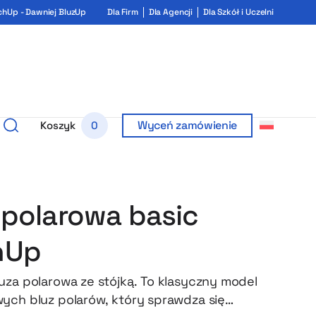
chUp - Dawniej BluzUp
Dla Firm
Dla Agencji
Dla Szkół i Uczelni
Wyceń zamówienie
Koszyk
0
 polarowa basic
hUp
uza polarowa ze stójką. To klasyczny model
ych bluz polarów, który sprawdza się