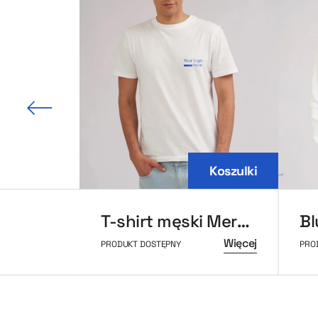
 slajd
Koszulki
T-shirt męski MerchUp
Więcej
PRODUKT DOSTĘPNY
PRO