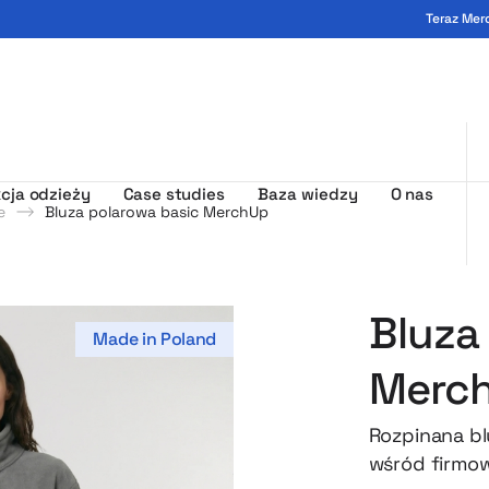
Teraz Mer
ogo - MerchUp
cja odzieży
Case studies
Baza wiedzy
O nas
e
Bluza polarowa basic MerchUp
Bluza
Made in Poland
Merc
Rozpinana bl
wśród firmow