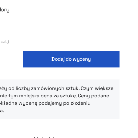
ko prezent dla pracowników czy klientów.
ć kolor oraz nadruk, który najlepiej wpisze
lory
ikację wizualną Twojej marki.
 szt.)
Dodaj do wyceny
eży od liczby zamówionych sztuk. Czym większe
ie tym mniejsza cena za sztukę. Ceny podane
okładną wycenę podajemy po złożeniu
a.