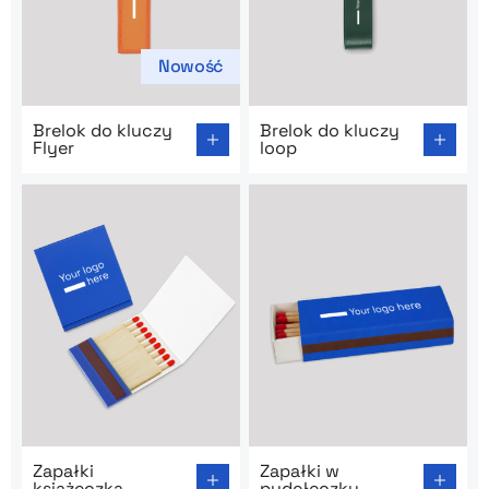
Nowość
Go to product page: Brelok do kluczy Flyer
Go to product page: Brelok 
Brelok do kluczy
Brelok do kluczy
Flyer
loop
Go to product page: Zapałki książeczka
Go to product page: Zapałk
Zapałki
Zapałki w
książeczka
pudełeczku