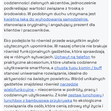
codzienności zielonych akcentów, jednocześnie
podkreślając wartości związane z troską o
środowisko. W podobnym duchu utrzymana jest
kwietna łąka do wyhodowania samodzielnie
,
stanowiąca oryginalny i angażujący prezent dla
klientów i pracowników.
Eko podejście to również przede wszystkim wybór
użytecznych upominków. W naszej ofercie nie brakuje
również funkcjonalnych gadżetów, które sprawdzają
się w różnych sytuacjach.
Uchwyt na telefon
to
praktyczne akcesorium, które ułatwia codzienne
użytkowanie smartfona, a
chusta typu komin / buff
stanowi uniwersalne rozwiązanie, idealne do
aktywności na świeżym powietrzu. Wśród unikalnych
gadżetów znajdziesz również
narzędzie
wielofunkcyjne
– nieocenione w podróży, pracy i
codziennym użytkowaniu. Z kolei
zestaw lunchowy
i
lunchbox z bambusową przykrywką
to ekologiczne
rozwiązania dla osób, które cenią zdrowy styl życia i