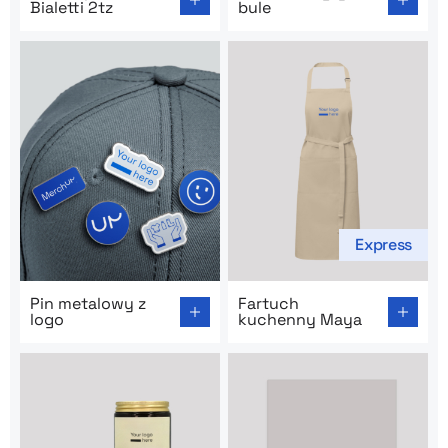
Bialetti 2tz
bule
Express
Go to product page: Pin metalowy z logo
Go to product page: Fartu
Pin metalowy z
Fartuch
logo
kuchenny Maya