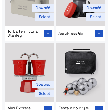
Nowość
Nowość
Select
Select
Go to product page: Torba termiczna Stanley
Go to product page: AeroPre
Torba termiczna
AeroPress Go
Stanley
Nowość
Select
Go to product page: Mini Express Bialetti 2tz
Go to product page: Zestaw 
Mini Express
Zestaw do gry w