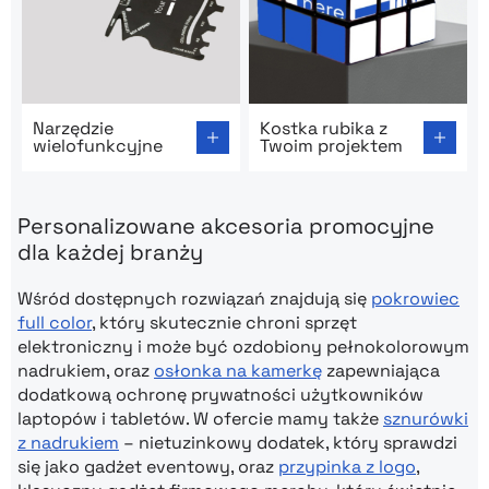
Go to product page: Narzędzie wielofunkcyjne
Go to product page: Kostka 
Narzędzie
Kostka rubika z
wielofunkcyjne
Twoim projektem
Personalizowane akcesoria promocyjne
dla każdej branży
Wśród dostępnych rozwiązań znajdują się
pokrowiec
full color
, który skutecznie chroni sprzęt
elektroniczny i może być ozdobiony pełnokolorowym
nadrukiem, oraz
osłonka na kamerkę
zapewniająca
dodatkową ochronę prywatności użytkowników
laptopów i tabletów. W ofercie mamy także
sznurówki
z nadrukiem
– nietuzinkowy dodatek, który sprawdzi
się jako gadżet eventowy, oraz
przypinka z logo
,