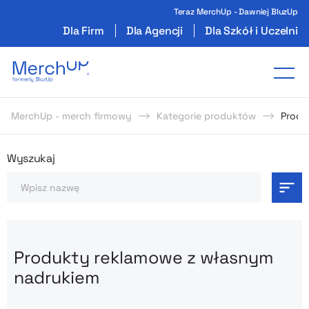
Teraz MerchUp - Dawniej BluzUp
Dla Firm
Dla Agencji
Dla Szkół i Uczelni
Odzież reklamowa z nadrukiem i gadżety firmo
Tog
MerchUp - merch firmowy
Kategorie produktów
Produ
Odzież reklamowa z nadrukie
Wyszukaj
Szukaj
Produkty reklamowe z własnym
nadrukiem