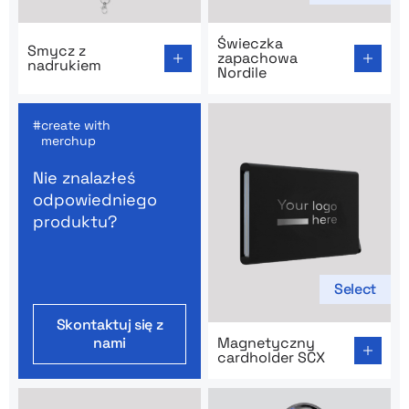
Go to product page: Smycz z nadrukiem
Go to product page: Świecz
Świeczka
Smycz z
zapachowa
nadrukiem
Nordile
create with
merchup
Nie znalazłeś
odpowiedniego
produktu?
Select
Skontaktuj się z
Go to product page: Magnet
nami
Magnetyczny
cardholder SCX