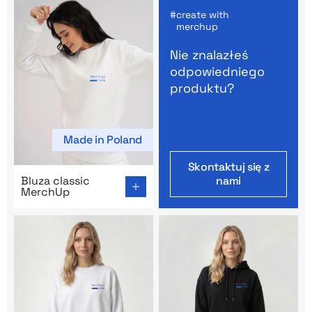
create with
merchup
Nie znalazłeś
odpowiedniego
produktu?
Made in Poland
Skontaktuj się z
Go to product page: Bluza classic MerchUp
Bluza classic
nami
MerchUp