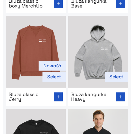
Bluza classic
Bluza kangurka
boxy MerchUp
Base
Nowość
Select
Select
Go to product page: Bluza classic Jerry
Go to product page: Bluza 
Bluza classic
Bluza kangurka
Jerry
Heavy