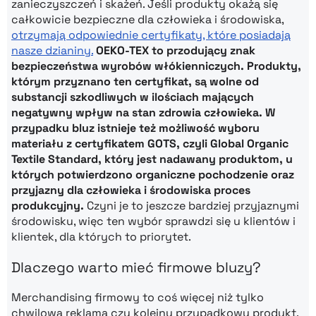
zanieczyszczeń i skażeń. Jeśli produkty okażą się
całkowicie bezpieczne dla człowieka i środowiska,
otrzymają odpowiednie certyfikaty, które posiadają
nasze
dzianiny.
OEKO-TEX t
o przodujący znak
bezpieczeństwa wyrobów włókienniczych. Produkty,
którym przyznano ten certyfikat, są wolne od
substancji szkodliwych w ilościach mających
negatywny wpływ na stan zdrowia człowieka.
W
przypadku bluz istnieje też możliwość wyboru
materiału z certyfikatem GOTS, czyli
Global Organic
Textile Standard, który jest nadawany produktom, u
których potwierdzono organiczne pochodzenie oraz
przyjazny dla człowieka i środowiska proces
produkcyjny.
Czyni je to jeszcze bardziej przyjaznymi
środowisku, więc ten wybór sprawdzi się u klientów i
klientek, dla których to priorytet.
Dlaczego warto mieć firmowe bluzy?
Merchandising firmowy to coś więcej niż tylko
chwilowa reklama czy kolejny przypadkowy produkt.