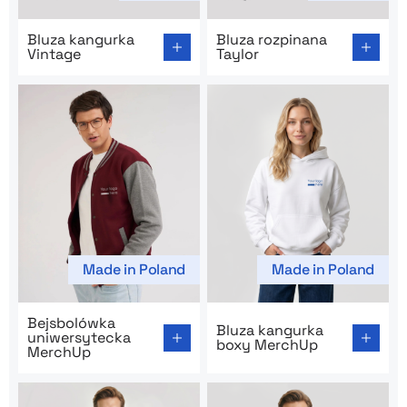
Go to product page: Bluza kangurka Vintage
Go to product page: Bluza r
Bluza kangurka
Bluza rozpinana
Vintage
Taylor
Made in Poland
Made in Poland
Go to product page: Bejsbolówka uniwersytecka Merc
Go to product page: Bluza 
Bejsbolówka
Bluza kangurka
uniwersytecka
boxy MerchUp
MerchUp