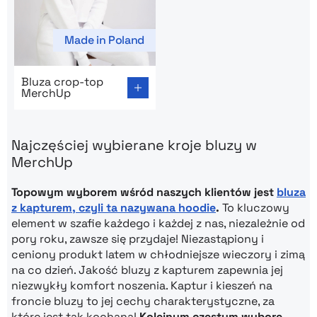
Made in Poland
Go to product page: Bluza crop-top MerchUp
Bluza crop-top
MerchUp
Najczęściej wybierane kroje bluzy w
MerchUp
Topowym wyborem wśród naszych klientów jest
bluza
z kapturem, czyli ta nazywana hoodie
.
To kluczowy
element w szafie każdego i każdej z nas, niezależnie od
pory roku, zawsze się przydaje! Niezastąpiony i
ceniony produkt latem w chłodniejsze wieczory i zimą
na co dzień. Jakość bluzy z kapturem zapewnia jej
niezwykły komfort noszenia. Kaptur i kieszeń na
froncie bluzy to jej cechy charakterystyczne, za
które jest tak kochana!
Kolejnym częstym wybore