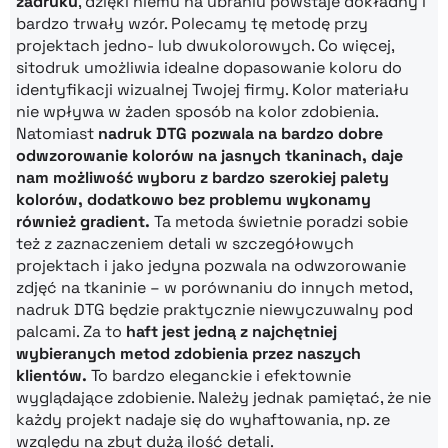
zadruku
, dzięki niemu na ubraniu powstaje dokładny i
bardzo trwały wzór. Polecamy tę metodę przy
projektach jedno- lub dwukolorowych. Co więcej,
sitodruk umożliwia idealne dopasowanie koloru do
identyfikacji wizualnej Twojej firmy. Kolor materiału
nie wpływa w żaden sposób na kolor zdobienia.
Natomiast
nadruk DTG pozwala na bardzo dobre
odwzorowanie kolorów na jasnych tkaninach, daje
nam możliwość wyboru z bardzo szerokiej palety
kolorów, dodatkowo bez problemu wykonamy
również gradient.
Ta metoda świetnie poradzi sobie
też z zaznaczeniem detali w szczegółowych
projektach i jako jedyna pozwala na odwzorowanie
zdjęć na tkaninie – w porównaniu do innych metod,
nadruk DTG będzie praktycznie niewyczuwalny pod
palcami. Za to
haft jest jedną z najchętniej
wybieranych metod zdobienia przez naszych
klientów.
To bardzo eleganckie i efektownie
wyglądające zdobienie. Należy jednak pamiętać, że nie
każdy projekt nadaje się do wyhaftowania, np. ze
względu na zbyt dużą ilość detali.