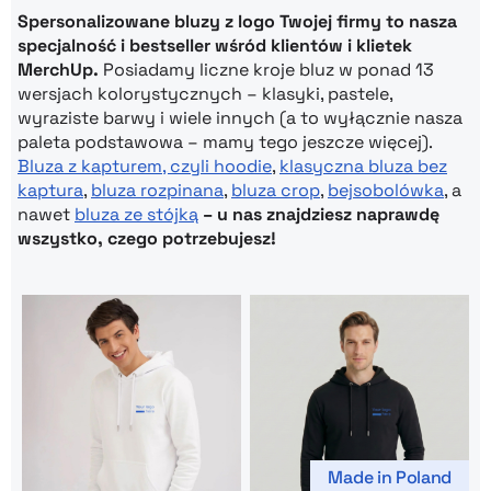
Spersonalizowane bluzy z logo Twojej firmy to nasza
specjalność i bestseller wśród klientów i klietek
MerchUp.
Posiadamy liczne kroje bluz w ponad 13
wersjach kolorystycznych – klasyki, pastele,
wyraziste barwy i wiele innych (a to wyłącznie nasza
paleta podstawowa – mamy tego jeszcze więcej).
Bluza z kapturem, czyli hoodie
,
klasyczna bluza bez
kaptura
,
bluza rozpinana
,
bluza crop
,
bejsobolówka
, a
nawet
bluza ze stójką
– u nas znajdziesz naprawdę
wszystko, czego potrzebujesz!
Made in Poland