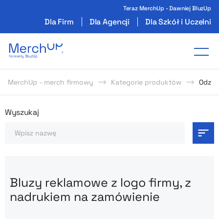
Teraz MerchUp - Dawniej BluzUp
Dla Firm
Dla Agencji
Dla Szkół i Uczelni
Odzież reklamowa z nadrukiem i gadżety firmo
Tog
MerchUp - merch firmowy
Kategorie produktów
Odzie
Odzież reklamowa z nadrukie
Wyszukaj
Szukaj
Bluzy reklamowe z logo firmy, z
nadrukiem na zamówienie