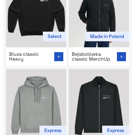
Select
Made in Poland
Go to product page: Bluza classic Heavy
Go to product page: Bejsbo
Bluza classic
Bejsbolówka
Heavy
classic MerchUp
Express
Express