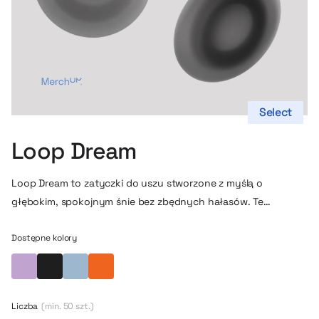
Select
Loop Dream
Loop Dream to zatyczki do uszu stworzone z myślą o
głębokim, spokojnym śnie bez zbędnych hałasów. Te
ergonomiczne wkładki doskonale dopasowują się do
naturalnego kształtu kanału słuchowego dzięki połączeniu
Dostępne kolory
miękkiej pianki z pamięcią kształtu i delikatnego silikonu, co
Liliowy
Czarny
Błękitny
Pomarańczowy
sprawia, że noszenie ich nawet przez całą noc jest niezwykle
komfortowe. Dzięki redukcji hałasu na poziomie 27 dB,
Liczba
(min. 50 szt.)
potrafią wyciszyć nie tylko odgłosy miasta czy