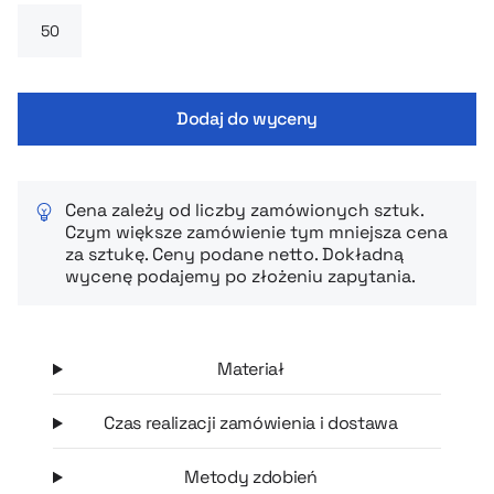
przejeżdżających samochodów, ale także dźwięki chrapania
czy inne przeszkadzające szumy, pomagając Ci w końcu
zasnąć szybciej i spać głębiej.
Dodaj do wyceny
Cena zależy od liczby zamówionych sztuk.
Czym większe zamówienie tym mniejsza cena
za sztukę. Ceny podane netto. Dokładną
wycenę podajemy po złożeniu zapytania.
Materiał
Czas realizacji zamówienia i dostawa
Metody zdobień