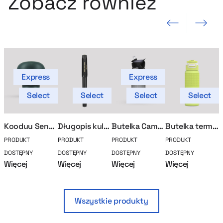
Zobacz również
Poprzedni slajd
Następny sla
Express
Express
Select
Select
Select
Select
Kooduu Sensa Play Mini
Długopis kulkowy Moleskine
Butelka Camelbak Thrive Flip
Butelka termiczna Kambukka Elton Insulated 750ml
PRODUKT
PRODUKT
PRODUKT
PRODUKT
P
DOSTĘPNY
DOSTĘPNY
DOSTĘPNY
DOSTĘPNY
D
Więcej
Więcej
Więcej
Więcej
W
Wszystkie produkty