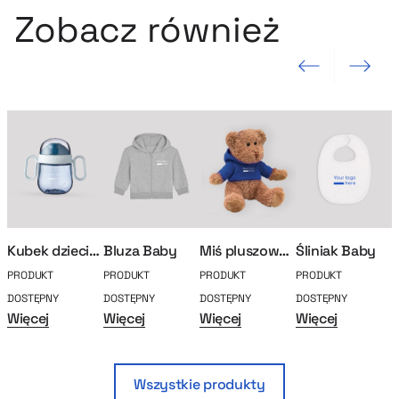
Zobacz również
Poprzedni slajd
Następny sla
Kubek dziecięcy Niekapek Mepal
Bluza Baby
Miś pluszowy Bim
Śliniak Baby
PRODUKT
PRODUKT
PRODUKT
PRODUKT
P
DOSTĘPNY
DOSTĘPNY
DOSTĘPNY
DOSTĘPNY
D
Więcej
Więcej
Więcej
Więcej
W
Wszystkie produkty