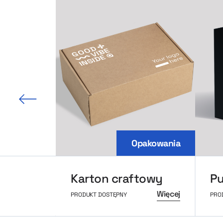
 slajd
Opakowania
Karton craftowy
Więcej
PRODUKT DOSTĘPNY
PRO