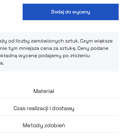
na prezenty dla pracowników, zestawy
we, boxy świąteczne czy premium merch
Dodaj do wyceny
gnetyczne zamknięcie dodaje całości
o charakteru, dzięki czemu już samo
pudełka buduje pozytywne doświadczenie i
rtość zawartości.
eży od liczby zamówionych sztuk. Czym większe
ie tym mniejsza cena za sztukę. Ceny podane
okładną wycenę podajemy po złożeniu
a.
Materiał
Czas realizacji i dostawy
Metody zdobień