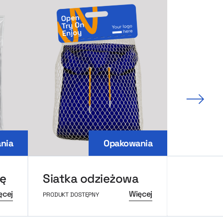
Nastę
nia
Opakowania
zę
Siatka odzieżowa
ęcej
Więcej
PRODUKT DOSTĘPNY
PRODUKT DOS