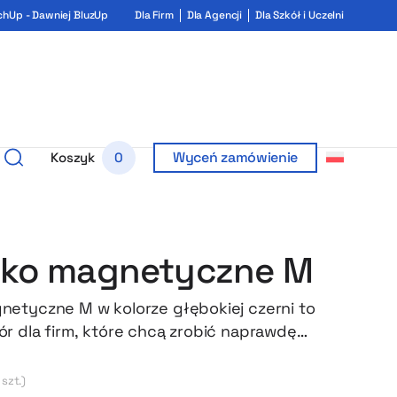
chUp - Dawniej BluzUp
Dla Firm
Dla Agencji
Dla Szkół i Uczelni
Wyceń zamówienie
Koszyk
0
ko magnetyczne M
etyczne M w kolorze głębokiej czerni to
r dla firm, które chcą zrobić naprawdę
ze wrażenie. Minimalistyczny design i solidne
awiają, że idealnie nadaje się jako
 szt.)