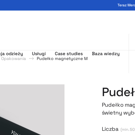
Teraz Mer
ogo - MerchUp
ja odzieży
Usługi
Case studies
Baza wiedzy
Opakowania
Pudełko magnetyczne M
Pudeł
Pudełko magn
świetny wybó
dobre pierws
wykonanie spr
Liczba
(min. 50