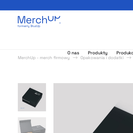
Odzież reklamowa z nadrukiem i gadżety firmowe z l
O nas
Produkty
Produkc
MerchUp - merch firmowy
Opakowania i dodatki