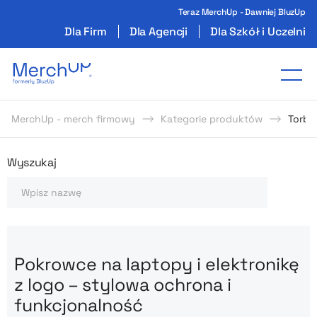
Teraz MerchUp - Dawniej BluzUp
Dla Firm
Dla Agencji
Dla Szkół i Uczelni
Odzież reklamowa z nadrukiem i gadżety firmo
Tog
MerchUp - merch firmowy
Kategorie produktów
Torby 
Odzież reklamowa z nadrukie
Wyszukaj
Szukaj
Pokrowce na laptopy i elektronikę
z logo – stylowa ochrona i
funkcjonalność