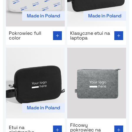
Made in Poland
Made in Poland
Go to product page: Pokrowiec full color
Go to product page: Klasycz
Pokrowiec full
Klasyczne etui na
color
laptopa
Made in Poland
Go to product page: Etui na elektronikę
Go to product page: Filcowy
Filcowy
Etui na
pokrowiec na